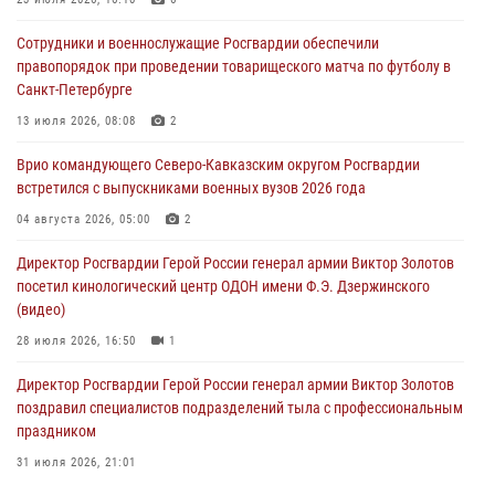
тиражи газет
09 августа 2026, 05:00
Сотрудники и военнослужащие Росгвардии обеспечили
правопорядок при проведении товарищеского матча по футболу в
Росгвардейцы провели занятие по стрелковой подготовке для
Санкт-Петербурге
воспитанников Центра детского, юношеского туризма и
краеведения Луганской Народной Республики
13 июля 2026, 08:08
2
09 августа 2026, 05:00
Врио командующего Северо-Кавказским округом Росгвардии
встретился с выпускниками военных вузов 2026 года
Всероссийская ведомственная акции «Каникулы с Росгвардией
проходит в Сибири
04 августа 2026, 05:00
2
09 августа 2026, 04:00
5
Директор Росгвардии Герой России генерал армии Виктор Золотов
посетил кинологический центр ОДОН имени Ф.Э. Дзержинского
(видео)
28 июля 2026, 16:50
1
Директор Росгвардии Герой России генерал армии Виктор Золотов
поздравил специалистов подразделений тыла с профессиональным
праздником
31 июля 2026, 21:01