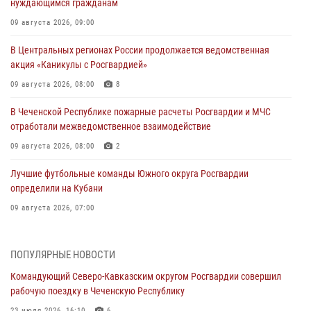
нуждающимся гражданам
09 августа 2026, 09:00
В Центральных регионах России продолжается ведомственная
акция «Каникулы с Росгвардией»
09 августа 2026, 08:00
8
В Чеченской Республике пожарные расчеты Росгвардии и МЧС
отработали межведомственное взаимодействие
09 августа 2026, 08:00
2
Лучшие футбольные команды Южного округа Росгвардии
определили на Кубани
09 августа 2026, 07:00
В Ульяновске росгвардейцы присоединились к донорской акции
(видео)
ПОПУЛЯРНЫЕ НОВОСТИ
09 августа 2026, 06:15
2
1
Командующий Северо-Кавказским округом Росгвардии совершил
рабочую поездку в Чеченскую Республику
В регионах Урала бойцам Росгвардии в зону СВО передали свежие
23 июля 2026, 16:10
6