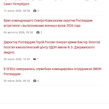
Санкт-Петербурге
07 августа 2026, 12:00
4
13 июля 2026, 08:08
2
Росгвардейцы пресекли попытку руферов подняться на крышу
Врио командующего Северо-Кавказским округом Росгвардии
Смольного собора в Санкт-Петербурге (видео)
встретился с выпускниками военных вузов 2026 года
07 августа 2026, 11:34
3
1
04 августа 2026, 05:00
2
В Курске росгвардейцы провели занятие по основам
Директор Росгвардии Герой России генерал армии Виктор Золотов
взрывобезопасности
посетил кинологический центр ОДОН имени Ф.Э. Дзержинского
07 августа 2026, 11:33
(видео)
28 июля 2026, 16:50
1
В ОГВ(с) завершилась служебная командировка сотрудников ОМОН
Росгвардии
20 июля 2026, 09:25
3
Директор Росгвардии Герой России генерал армии Виктор Золотов
поздравил специалистов подразделений тыла с профессиональным
праздником
31 июля 2026, 21:01