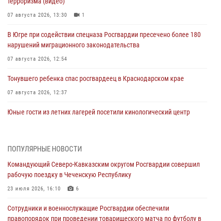
терроризма (видео)
07 августа 2026, 13:30
1
В Югре при содействии спецназа Росгвардии пресечено более 180
нарушений миграционного законодательства
07 августа 2026, 12:54
Тонувшего ребенка спас росгвардеец в Краснодарском крае
07 августа 2026, 12:37
Юные гости из летних лагерей посетили кинологический центр
Росгвардии (видео)
07 августа 2026, 12:20
3
1
ПОПУЛЯРНЫЕ НОВОСТИ
Ветеран войск правопорядка генерал-майор Иван Пияшев – герой
Командующий Северо-Кавказским округом Росгвардии совершил
выпуска «Легенды армии с Александром Маршалом»
рабочую поездку в Чеченскую Республику
07 августа 2026, 12:00
23 июля 2026, 16:10
6
Представители ФСБ России по Уральскому округу Росгвардии и
Сотрудники и военнослужащие Росгвардии обеспечили
ветераны военной контрразведки почтили память Николая
правопорядок при проведении товарищеского матча по футболу в
Кузнецова