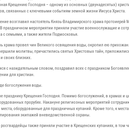
ная Крещению Господня – одному из основных (двунадесятых) христ
ов, связанных с ключевыми событиям земной жизни Иисуса Христа.
ение возглавил настоятель Князь-Владимирского храма протоиерей 
 В праздничном мероприятии приняли участие военнослужащие и сот
а с семьями, а также жители Подмосковья.
ль храма провел чин Великого освящения воды, окропил ею прихожан
вершили молитвы, причастились святых Христовых тайн, приложились
и своих близких.
мся с назидательным словом, поздравил всех с праздником Богоявле
ении для христиан.
оде богослужения воды.
ые празднику Крещения Господня. Помимо богослужений, в храмах и ц
орудованных прорубях. Накануне религиозных мероприятий сотрудник
места, оборудованные для праздничных купаний. Кроме того, к мест
улирования экипажей вневедомственной охраны.
росгвардейцы также приняли участие в Крещенских купаниях, в том ч