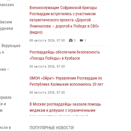
ианских
Военнослужащие Софринской бригады
Росгвардии встретились с участником
патриотического проекта «Дорогой
Максим
Ломоносова — дорогой к Победе в СВО»
рудники
(видео)
08 августа 2026, 07:00
2
1
. Верующие
 к
Росгвардейцы обеспечили безопасность
«Поезда Победы» в Кузбассе
08 августа 2026, 07:00
ния –
ОМОН «Ойрат» Управления Росгвардии по
Республике Калмыкия исполнилось 20 лет
08 августа 2026, 07:00
ерквях
и и
В Москве росгвардейцы оказали помощь
ам
медикам и девушке с ограниченными
возможностями здоровья (видео)
08 августа 2026, 06:32
1
исле в
ПОПУЛЯРНЫЕ НОВОСТИ