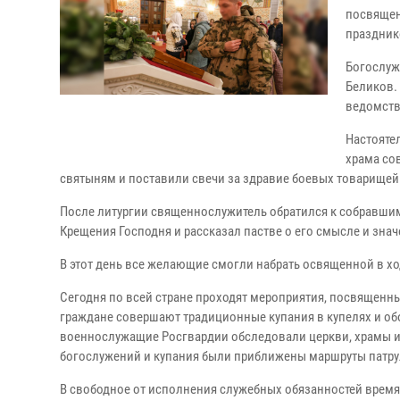
посвящен
праздник
Богослуж
Беликов.
ведомств
Настояте
храма со
святыням и поставили свечи за здравие боевых товарищей 
После литургии священнослужитель обратился к собравши
Крещения Господня и рассказал пастве о его смысле и знач
В этот день все желающие смогли набрать освященной в х
Сегодня по всей стране проходят мероприятия, посвященн
граждане совершают традиционные купания в купелях и об
военнослужащие Росгвардии обследовали церкви, храмы и 
богослужений и купания были приближены маршруты патр
В свободное от исполнения служебных обязанностей время 