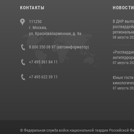
КОНТАКТЫ
НОВОСТ
В ДНР выпо
111250
росгвардей
г. Москва,
региональны
ул. Красноказарменная, д. 9а
08 августа 20
8 800 350 08 97 (автоинформатор)
«Росгвардия
антитеррори
+7 495 361 84 11
07 августа 20
+7 495 622 39 11
Юные гости 
кинологичес
07 августа 20
© Федеральная служба войск национальной гвардии Российской Фе