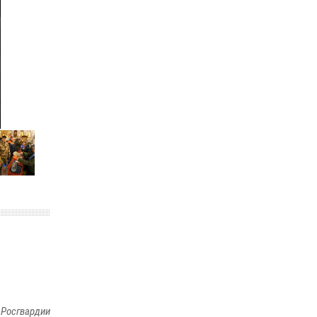
законодательства (видео)
30 июля 2026, 08:00
1
В Челябинске росгвардейцы задержали
злоумышленников, напавших на бригаду
скорой помощи (видео)
14 июля 2026, 12:20
1
Состоялась рабочая встреча директора
Росгвардии Героя России генерала армии
Виктора Золотова с заместителем
полномочного представителя Президента
Российской Федерации в Северо-Кавказском
федеральном округе Виталием Кузнецовым
30 июля 2026, 15:35
4
 Росгвардии