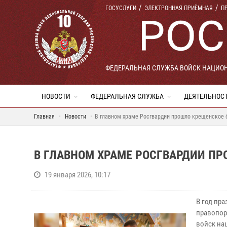
ГОСУСЛУГИ
ЭЛЕКТРОННАЯ ПРИЁМНАЯ
П
ФЕДЕРАЛЬНАЯ СЛУЖБА ВОЙСК НАЦИО
НОВОСТИ
ФЕДЕРАЛЬНАЯ СЛУЖБА
ДЕЯТЕЛЬНОС
Главная
Новости
В главном храме Росгвардии прошло крещенское 
В ГЛАВНОМ ХРАМЕ РОСГВАРДИИ ПР
19 января 2026, 10:17
В год пр
правопор
войск на