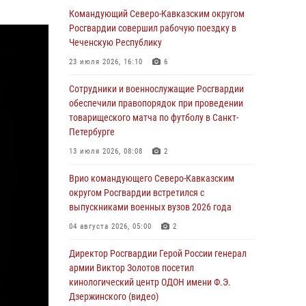
Спецназ Росгвардии в Марий Эл почтил
Командующий Северо-Кавказским округом
память товарища на тактическом турнире
Росгвардии совершил рабочую поездку в
(видео)
Чеченскую Республику
08 августа 2026, 06:15
9
1
23 июля 2026, 16:10
6
День физкультурника в Уральском округе
Сотрудники и военнослужащие Росгвардии
Росгвардии отметили турнирами, мастер-
обеспечили правопорядок при проведении
классами и легкоатлетическими забегами
товарищеского матча по футболу в Санкт-
Петербурге
08 августа 2026, 06:03
9
13 июля 2026, 08:08
2
Кинологи Росгвардии со всей страны
приступили к новому курсу подготовки на
Врио командующего Северо-Кавказским
Урале
округом Росгвардии встретился с
выпускниками военных вузов 2026 года
08 августа 2026, 05:00
3
04 августа 2026, 05:00
2
В ДНР выполняющие задачи СВО
росгвардейцы получают из дома
Директор Росгвардии Герой России генерал
региональные газеты и поддержку земляков
армии Виктор Золотов посетил
кинологический центр ОДОН имени Ф.Э.
08 августа 2026, 05:00
Дзержинского (видео)