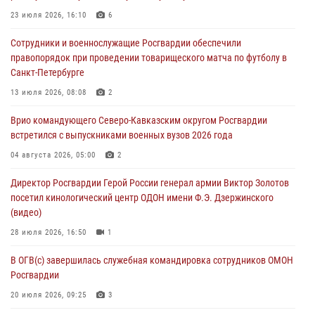
В Кабардино-Балкарии сотрудники Росгвардии провели турнир по
23 июля 2026, 16:10
6
настольному теннису ко Дню физкультурника
Сотрудники и военнослужащие Росгвардии обеспечили
08 августа 2026, 07:00
правопорядок при проведении товарищеского матча по футболу в
Санкт-Петербурге
Военнослужащие Софринской бригады Росгвардии встретились с
участником патриотического проекта «Дорогой Ломоносова —
13 июля 2026, 08:08
2
дорогой к Победе в СВО» (видео)
Врио командующего Северо-Кавказским округом Росгвардии
08 августа 2026, 07:00
2
1
встретился с выпускниками военных вузов 2026 года
В Москве росгвардейцы оказали помощь медикам и девушке с
04 августа 2026, 05:00
2
ограниченными возможностями здоровья (видео)
Директор Росгвардии Герой России генерал армии Виктор Золотов
08 августа 2026, 06:32
1
посетил кинологический центр ОДОН имени Ф.Э. Дзержинского
(видео)
28 июля 2026, 16:50
1
В ОГВ(с) завершилась служебная командировка сотрудников ОМОН
Росгвардии
20 июля 2026, 09:25
3