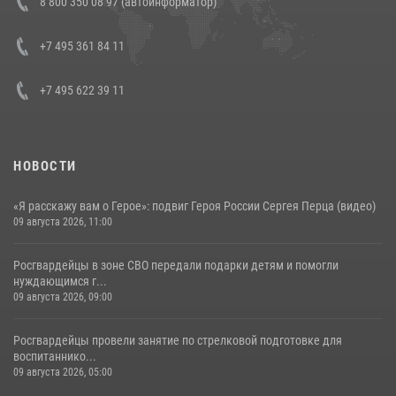
8 800 350 08 97 (автоинформатор)
генерала армии Виктора Золотова с заместителем полномочного
представителя Президента Российской Федерации в Северо-
Кавказском федеральном округе Виталием Кузнецовым
+7 495 361 84 11
30 июля 2026, 15:35
4
+7 495 622 39 11
НОВОСТИ
«Я расскажу вам о Герое»: подвиг Героя России Сергея Перца (видео)
09 августа 2026, 11:00
Росгвардейцы в зоне СВО передали подарки детям и помогли
нуждающимся г...
09 августа 2026, 09:00
Росгвардейцы провели занятие по стрелковой подготовке для
воспитаннико...
09 августа 2026, 05:00