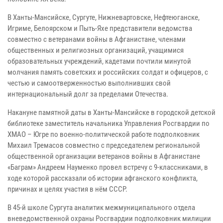
В Ханты-Мансийске, Сургуте, Нижневартовске, Нефтеюганске,
Игриме, Белоярском и Пыть-Яхе представители ведомства
совместно с ветеранами войны в Афганистане, членами
общественных и религиозных организаций, учащимися
образовательных учреждений, кадетами почтили минутой
молчания память советских и российских солдат и офицеров, с
честью и самоотверженностью выполнивших свой
интернациональный долг за пределами Отечества.
Накануне памятной даты в Ханты-Мансийске в городской детской
библиотеке заместитель начальника Управления Росгвардии по
ХМАО – Югре по военно-политической работе подполковник
Михаил Тремасов совместно с председателем региональной
общественной организации ветеранов войны в Афганистане
«Баграм» Андреем Науменко провел встречу с 9-классниками, в
ходе которой рассказали об истории афганского конфликта,
причинах и целях участия в нём СССР.
В 45-й школе Сургута аналитик межмуниципального отдела
вневедомственной охраны Росгвардии подполковник милиции