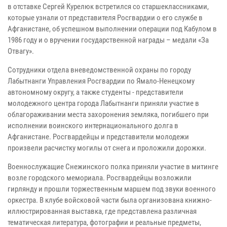
в отставке Сергей Курелюк встретился со старшеклассниками,
которые узнали от представителя Росгвардии о его службе в
Афганистане, об успешном выполнении операции под Кабулом в
1986 году и о вручении государственной награды – медали «За
Отвагу».
Сотрудники отдела вневедомственной охраны по городу
Лабытнанги Управления Росгвардии по Ямало-Ненецкому
автономному округу, а также студенты - представители
молодежного центра города Лабытнанги приняли участие в
облагораживании места захоронения земляка, погибшего при
исполнении воинского интернационального долга в
Афганистане. Росгвардейцы и представители молодежи
произвели расчистку могилы от снега и проложили дорожки.
Военнослужащие Снежинского полка приняли участие в митинге
возле городского мемориала. Росгвардейцы возложили
гирлянду и прошли торжественным маршем под звуки военного
оркестра. В клубе войсковой части была организована книжно-
иллюстрированная выставка, где представлена различная
тематическая литература, фотографии и реальные предметы,