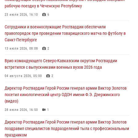
09 августа 2026, 08:00
2
рабочую поездку в Чеченскую Республику
В Центральных регионах России продолжается ведомственная
23 июля 2026, 16:10
6
акция «Каникулы с Росгвардией»
Сотрудники и военнослужащие Росгвардии обеспечили
09 августа 2026, 08:00
8
правопорядок при проведении товарищеского матча по футболу в
Санкт-Петербурге
Лучшие футбольные команды Южного округа Росгвардии
определили на Кубани
13 июля 2026, 08:08
2
09 августа 2026, 07:00
Врио командующего Северо-Кавказским округом Росгвардии
встретился с выпускниками военных вузов 2026 года
В Кузбассе росгвардейцы помогли вернуть горожанке пропавшую
мать
04 августа 2026, 05:00
2
09 августа 2026, 07:00
Директор Росгвардии Герой России генерал армии Виктор Золотов
посетил кинологический центр ОДОН имени Ф.Э. Дзержинского
(видео)
28 июля 2026, 16:50
1
Директор Росгвардии Герой России генерал армии Виктор Золотов
поздравил специалистов подразделений тыла с профессиональным
праздником