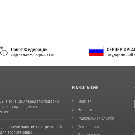
ет Федерации
СЕРВЕР ОРГАНОВ
рального Собрания РФ
Государственной власти РФ
И
НАВИГАЦИЯ
цы в зоне СВО передали подарки
Главная
могли нуждающимся г...
Новости
26, 09:00
Федеральная служба
Деятельность
цы провели занятие по стрелковой
для воспитаннико...