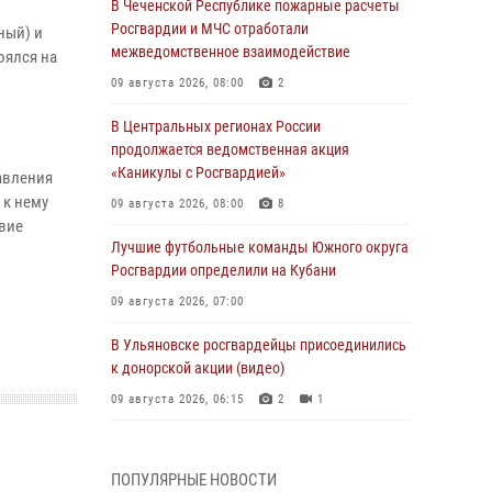
В Чеченской Республике пожарные расчеты
Росгвардии и МЧС отработали
ный) и
межведомственное взаимодействие
оялся на
09 августа 2026, 08:00
2
В Центральных регионах России
продолжается ведомственная акция
«Каникулы с Росгвардией»
авления
 к нему
09 августа 2026, 08:00
8
вие
Лучшие футбольные команды Южного округа
Росгвардии определили на Кубани
09 августа 2026, 07:00
В Ульяновске росгвардейцы присоединились
к донорской акции (видео)
09 августа 2026, 06:15
2
1
В регионах Урала бойцам Росгвардии в зону
СВО передали свежие тиражи газет
ПОПУЛЯРНЫЕ НОВОСТИ