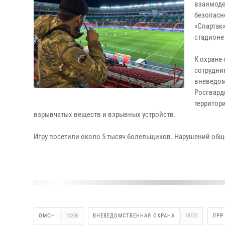
взаимоде
безопасн
«Спартак»
стадионе
К охране
сотрудни
вневедом
Росгвард
территор
взрывчатых веществ и взрывных устройств.
Игру посетили около 5 тысяч болельщиков. Нарушений общ
ОМОН
13206
ВНЕВЕДОМСТВЕННАЯ ОХРАНА
16121
ЛРР