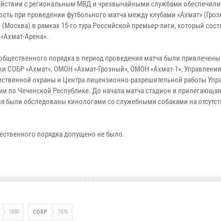
йствии с региональным МВД и чрезвычайными службами обеспечили
ость при проведении футбольного матча между клубами «Ахмат» (Гроз
 (Москва) в рамках 15-го тура Российской премьер-лиги, который сост
 «Ахмат-Арена».
 общественного порядка в период проведения матча были привлечены
ки СОБР «Ахмат», ОМОН «Ахмат-Грозный», ОМОН «Ахмат-1», Управления
ственной охраны и Центра лицензионно-разрешительной работы Упр
ии по Чеченской Республике. До начала матча стадион и прилегающая
ия были обследованы кинологами со служебными собаками на отсутст
ественного порядка допущено не было.
1850
СОБР
7478