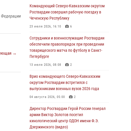
09 августа 2026, 05:00
Командующий Северо-Кавказским округом
Росгвардии совершил рабочую поездку в
Росгвардейцы провели занятие по
й Федерации
Чеченскую Республику
стрелковой подготовке для воспитанников
Центра детского, юношеского туризма и
23 июля 2026, 16:10
6
краеведения Луганской Народной
Республики
Сотрудники и военнослужащие Росгвардии
обеспечили правопорядок при проведении
09 августа 2026, 05:00
товарищеского матча по футболу в Санкт-
ующая →
Петербурге
Всероссийская ведомственная акции
«Каникулы с Росгвардией проходит в Сибири
13 июля 2026, 08:08
2
09 августа 2026, 04:00
5
Врио командующего Северо-Кавказским
округом Росгвардии встретился с
Росгвардейцы провели патриотическое
выпускниками военных вузов 2026 года
занятие для детей на Поклонной горе в
Москве (видео)
04 августа 2026, 05:00
2
08 августа 2026, 14:10
3
1
Директор Росгвардии Герой России генерал
армии Виктор Золотов посетил
В ЛНР росгвардейцы провели тренировку по
кинологический центр ОДОН имени Ф.Э.
единоборствам для юных воспитанников
Дзержинского (видео)
спортивной школы