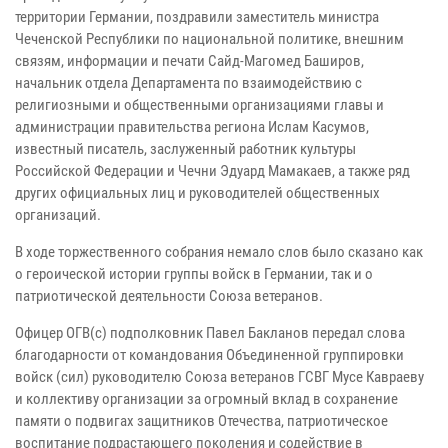
территории Германии, поздравили заместитель министра
Чеченской Республики по национальной политике, внешним
связям, информации и печати Сайд-Магомед Баширов,
начальник отдела Департамента по взаимодействию с
религиозными и общественными организациями главы и
администрации правительства региона Ислам Касумов,
известный писатель, заслуженный работник культуры
Российской Федерации и Чечни Эдуард Мамакаев, а также ряд
других официальных лиц и руководителей общественных
организаций.
В ходе торжественного собрания немало слов было сказано как
о героической истории группы войск в Германии, так и о
патриотической деятельности Союза ветеранов.
Офицер ОГВ(с) подполковник Павел Бакланов передал слова
благодарности от командования Объединенной группировки
войск (сил) руководителю Союза ветеранов ГСВГ Мусе Кавраеву
и коллективу организации за огромный вклад в сохранение
памяти о подвигах защитников Отечества, патриотическое
воспитание подрастающего поколения и содействие в