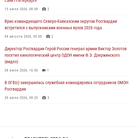
Санкт-Петербурге
Спецназ Росгвардии в Марий Эл почтил память товарища на
13 июля 2026, 08:08
2
тактическом турнире (видео)
Врио командующего Северо-Кавказским округом Росгвардии
08 августа 2026, 06:15
9
1
встретился с выпускниками военных вузов 2026 года
День физкультурника в Уральском округе Росгвардии отметили
04 августа 2026, 05:00
2
турнирами, мастер-классами и легкоатлетическими забегами
Директор Росгвардии Герой России генерал армии Виктор Золотов
08 августа 2026, 06:03
9
посетил кинологический центр ОДОН имени Ф.Э. Дзержинского
(видео)
28 июля 2026, 16:50
1
В ОГВ(с) завершилась служебная командировка сотрудников ОМОН
Росгвардии
20 июля 2026, 09:25
3
Директор Росгвардии Герой России генерал армии Виктор Золотов
поздравил специалистов подразделений тыла с профессиональным
праздником
31 июля 2026, 21:01