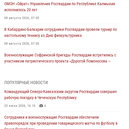
ОМОН «Ойрат» Управления Росгвардии по Республике Калмыкия
исполнилось 20 лет
08 августа 2026, 07:00
В Кабардино-Балкарии сотрудники Росгвардии провели турнир по
настольному теннису ко Дню физкультурника
08 августа 2026, 07:00
Военнослужащие Софринской бригады Росгвардии встретились с
участником патриотического проекта «Дорогой Ломоносова —
дорогой к Победе в СВО» (видео)
08 августа 2026, 07:00
2
1
ПОПУЛЯРНЫЕ НОВОСТИ
Росгвардейцы обеспечили безопасность «Поезда Победы» в
Командующий Северо-Кавказским округом Росгвардии совершил
Кузбассе
рабочую поездку в Чеченскую Республику
08 августа 2026, 07:00
23 июля 2026, 16:10
6
В Москве росгвардейцы оказали помощь медикам и девушке с
Сотрудники и военнослужащие Росгвардии обеспечили
ограниченными возможностями здоровья (видео)
правопорядок при проведении товарищеского матча по футболу в
08 августа 2026, 06:32
1