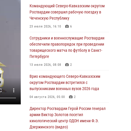
Москве (видео)
Командующий Северо-Кавказским округом
Росгвардии совершил рабочую поездку в
08 августа 2026, 14:10
3
1
Чеченскую Республику
В ЛНР росгвардейцы провели тренировку по
23 июля 2026, 16:10
6
единоборствам для юных воспитанников
спортивной школы
Сотрудники и военнослужащие Росгвардии
обеспечили правопорядок при проведении
08 августа 2026, 13:00
1
товарищеского матча по футболу в Санкт-
Петербурге
Сотрудники Росгвардии присоединились к
утренней разминке у стен музея истории
13 июля 2026, 08:08
2
космонавтики в Калуге
Врио командующего Северо-Кавказским
08 августа 2026, 09:29
2
округом Росгвардии встретился с
выпускниками военных вузов 2026 года
В Северо-Западном округе Росгвардии
продолжаются мероприятия в честь юбилея
04 августа 2026, 05:00
2
ведомства
Директор Росгвардии Герой России генерал
08 августа 2026, 09:03
1
армии Виктор Золотов посетил
кинологический центр ОДОН имени Ф.Э.
Росгвардейцы в ЛНР совершенствуют
Дзержинского (видео)
навыки тактической медицины с учетом