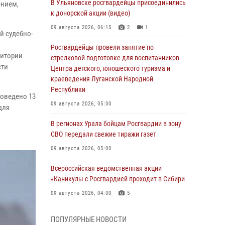
В Ульяновске росгвардейцы присоединились
ением,
к донорской акции (видео)
09 августа 2026, 06:15
2
1
й судебно-
Росгвардейцы провели занятие по
ритории
стрелковой подготовке для воспитанников
сти
Центра детского, юношеского туризма и
краеведения Луганской Народной
Республики
роведено 13
09 августа 2026, 05:00
для
В регионах Урала бойцам Росгвардии в зону
СВО передали свежие тиражи газет
09 августа 2026, 05:00
Всероссийская ведомственная акции
«Каникулы с Росгвардией проходит в Сибири
09 августа 2026, 04:00
5
Росгвардейцы провели патриотическое
ПОПУЛЯРНЫЕ НОВОСТИ
занятие для детей на Поклонной горе в