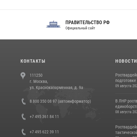
ПРАВИТЕЛЬСТВО РФ
Сов
Официальный сайт
Феде
КОНТАКТЫ
НОВОСТ
Росгвардей
111250
подготовке 
г. Москва,
09 августа 20
ул. Красноказарменная, д. 9а
В ЛНР росг
8 800 350 08 97 (автоинформатор)
единоборст
08 августа 20
+7 495 361 84 11
Росгвардей
+7 495 622 39 11
тактической