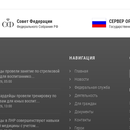
ет Федерации
СЕРВЕР ОРГАНОВ
рального Собрания РФ
Государственной власти РФ
И
НАВИГАЦИЯ
цы провели занятие по стрелковой
Главная
для воспитаннико...
Новости
26, 05:00
Федеральная служба
Деятельность
вардейцы провели тренировку по
вам для юных воспит...
Для граждан
26, 13:00
Документы
Контакты
цы в ЛНР совершенствуют навыки
 медицины с учетом...
Герои