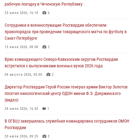
рабочую поездку в Чеченскую Республику
В Нижнем Новгороде состоялось Всероссийское совещание-
семинар по вопросам развития вневедомственной охраны
23 июля 2026, 16:10
6
Росгвардии (видео)
Сотрудники и военнослужащие Росгвардии обеспечили
06 августа 2026, 14:47
10
1
правопорядок при проведении товарищеского матча по футболу в
Санкт-Петербурге
В Брянске сотрудники и военнослужащие Росгвардии почтили
память Героя России Олега Визнюка
13 июля 2026, 08:08
2
06 августа 2026, 14:36
2
Врио командующего Северо-Кавказским округом Росгвардии
встретился с выпускниками военных вузов 2026 года
В кинологическом центре Уральского округа Росгвардии почтили
память товарищей, погибших при исполнении воинского долга
04 августа 2026, 05:00
2
06 августа 2026, 13:29
5
Директор Росгвардии Герой России генерал армии Виктор Золотов
посетил кинологический центр ОДОН имени Ф.Э. Дзержинского
В Центральном округе Росгвардии прошли мероприятия к
(видео)
108‑летию генерала армии И.К. Яковлева
28 июля 2026, 16:50
1
06 августа 2026, 13:24
В ОГВ(с) завершилась служебная командировка сотрудников ОМОН
Росгвардии
20 июля 2026, 09:25
3