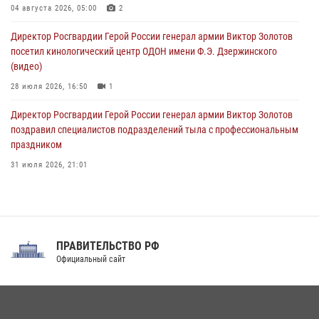
краеведения Луганской Народной Республики
04 августа 2026, 05:00
2
09 августа 2026, 05:00
Директор Росгвардии Герой России генерал армии Виктор Золотов
посетил кинологический центр ОДОН имени Ф.Э. Дзержинского
(видео)
28 июля 2026, 16:50
1
Директор Росгвардии Герой России генерал армии Виктор Золотов
поздравил специалистов подразделений тыла с профессиональным
праздником
31 июля 2026, 21:01
В ОГВ(с) завершилась служебная командировка сотрудников ОМОН
Росгвардии
20 июля 2026, 09:25
3
ПРАВИТЕЛЬСТВО РФ
Праздник «Один день с Росгвардией» к 105-летию Центрального
Официальный сайт
округа прошел на Поклонной горе
18 июля 2026, 13:43
15
1