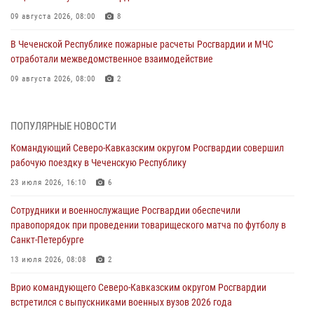
09 августа 2026, 08:00
8
В Чеченской Республике пожарные расчеты Росгвардии и МЧС
отработали межведомственное взаимодействие
09 августа 2026, 08:00
2
Лучшие футбольные команды Южного округа Росгвардии
определили на Кубани
ПОПУЛЯРНЫЕ НОВОСТИ
09 августа 2026, 07:00
Командующий Северо-Кавказским округом Росгвардии совершил
рабочую поездку в Чеченскую Республику
В Ульяновске росгвардейцы присоединились к донорской акции
(видео)
23 июля 2026, 16:10
6
09 августа 2026, 06:15
2
1
Сотрудники и военнослужащие Росгвардии обеспечили
правопорядок при проведении товарищеского матча по футболу в
В регионах Урала бойцам Росгвардии в зону СВО передали свежие
Санкт-Петербурге
тиражи газет
13 июля 2026, 08:08
2
09 августа 2026, 05:00
Врио командующего Северо-Кавказским округом Росгвардии
Росгвардейцы провели занятие по стрелковой подготовке для
встретился с выпускниками военных вузов 2026 года
воспитанников Центра детского, юношеского туризма и