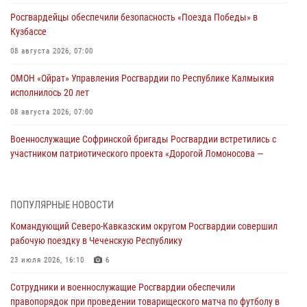
Росгвардейцы обеспечили безопасность «Поезда Победы» в
Кузбассе
08 августа 2026, 07:00
ОМОН «Ойрат» Управления Росгвардии по Республике Калмыкия
исполнилось 20 лет
08 августа 2026, 07:00
Военнослужащие Софринской бригады Росгвардии встретились с
участником патриотического проекта «Дорогой Ломоносова —
дорогой к Победе в СВО» (видео)
08 августа 2026, 07:00
2
1
ПОПУЛЯРНЫЕ НОВОСТИ
В Кабардино-Балкарии сотрудники Росгвардии провели турнир по
Командующий Северо-Кавказским округом Росгвардии совершил
настольному теннису ко Дню физкультурника
рабочую поездку в Чеченскую Республику
08 августа 2026, 07:00
23 июля 2026, 16:10
6
В Москве росгвардейцы оказали помощь медикам и девушке с
Сотрудники и военнослужащие Росгвардии обеспечили
ограниченными возможностями здоровья (видео)
правопорядок при проведении товарищеского матча по футболу в