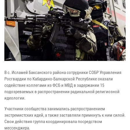
В с. Исламей Баксанского района сотрудники СОБР Управления
Росгвардии по Кабардино-Балкарской Республике оказали
содействие коллегами из ФСБ и МВД в задержании 15
подозреваемых в распространении радикальной религиозной
идеологии.
Участники сообщества занимались распространением
экстремистских идей, а также заставляли примкнуть к ним силой.
Свои действия группа координировала посредством
мессенджера.