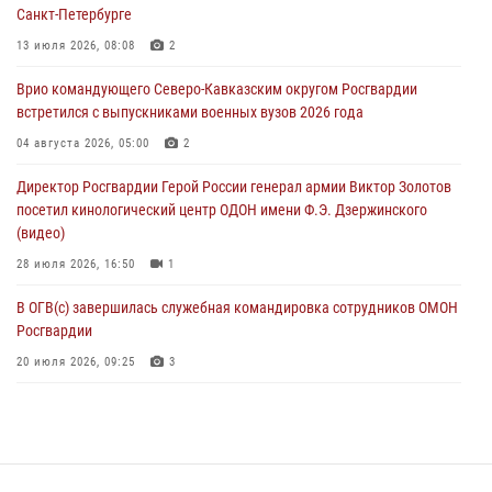
08 августа 2026, 06:32
1
Санкт-Петербурге
Спецназ Росгвардии в Марий Эл почтил память товарища на
13 июля 2026, 08:08
2
тактическом турнире (видео)
Врио командующего Северо-Кавказским округом Росгвардии
08 августа 2026, 06:15
9
1
встретился с выпускниками военных вузов 2026 года
День физкультурника в Уральском округе Росгвардии отметили
04 августа 2026, 05:00
2
турнирами, мастер-классами и легкоатлетическими забегами
Директор Росгвардии Герой России генерал армии Виктор Золотов
08 августа 2026, 06:03
9
посетил кинологический центр ОДОН имени Ф.Э. Дзержинского
(видео)
28 июля 2026, 16:50
1
В ОГВ(с) завершилась служебная командировка сотрудников ОМОН
Росгвардии
20 июля 2026, 09:25
3
Директор Росгвардии Герой России генерал армии Виктор Золотов
поздравил специалистов подразделений тыла с профессиональным
праздником
31 июля 2026, 21:01