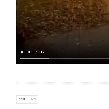
СОБР
7470