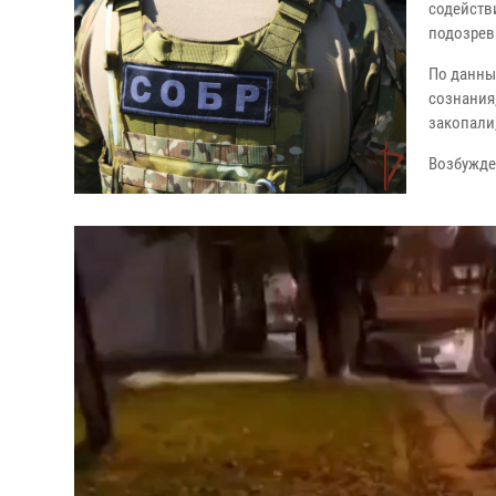
содейств
подозрев
По данны
сознания,
закопали,
Возбужде