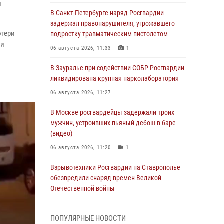
и
В Санкт-Петербурге наряд Росгвардии
задержал правонарушителя, угрожавшего
отери
подростку травматическим пистолетом
 и
06 августа 2026, 11:33
1
В Зауралье при содействии СОБР Росгвардии
ликвидирована крупная нарколаборатория
06 августа 2026, 11:27
В Москве росгвардейцы задержали троих
мужчин, устроивших пьяный дебош в баре
(видео)
06 августа 2026, 11:20
1
Взрывотехники Росгвардии на Ставрополье
обезвредили снаряд времен Великой
Отечественной войны
06 августа 2026, 11:15
ПОПУЛЯРНЫЕ НОВОСТИ
Подвиги героев‑росгвардейцев увековечили