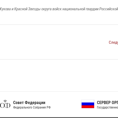
Жукова и Красной Звезды округа войск национальной гвардии Российско
След
ет Федерации
СЕРВЕР ОРГАНОВ
рального Собрания РФ
Государственной власти РФ