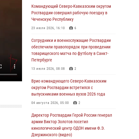
в новой музейной экспозиции белгородского
Командующий Северо-Кавказским округом
музея‑диорамы «Курская битва.
Росгвардии совершил рабочую поездку в
Белгородское направление»
Чеченскую Республику
06 августа 2026, 10:30
3
23 июля 2026, 16:10
6
Охрану общественного порядка и
Сотрудники и военнослужащие Росгвардии
безопасность на футбольном матче в Москве
обеспечили правопорядок при проведении
обеспечила Росгвардия (видео)
товарищеского матча по футболу в Санкт-
Петербурге
06 августа 2026, 10:13
1
13 июля 2026, 08:08
2
Подозреваемые в незаконном обороте
запрещенных веществ задержаны в
Врио командующего Северо-Кавказским
Дагестане при силовой поддержке
округом Росгвардии встретился с
Росгвардии
выпускниками военных вузов 2026 года
06 августа 2026, 09:00
04 августа 2026, 05:00
2
В Югре при силовой поддержке ОМОН
Директор Росгвардии Герой России генерал
Росгвардии задержаны подозреваемые в
армии Виктор Золотов посетил
страховом мошенничестве
кинологический центр ОДОН имени Ф.Э.
Дзержинского (видео)
06 августа 2026, 08:56
2
1