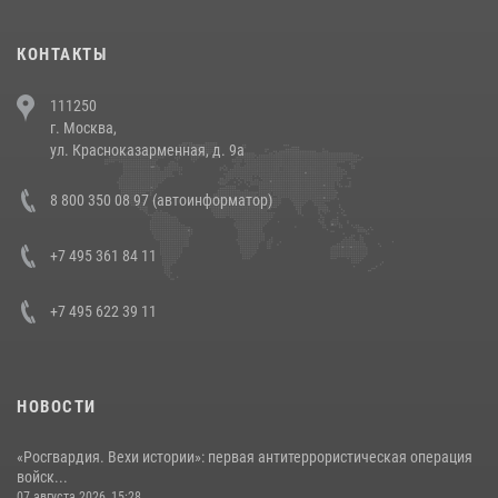
(видео)
30 июля 2026, 08:00
1
КОНТАКТЫ
В Челябинске росгвардейцы задержали злоумышленников,
111250
напавших на бригаду скорой помощи (видео)
г. Москва,
14 июля 2026, 12:20
1
ул. Красноказарменная, д. 9а
В Росгвардии прошла военно-научная конференция по обобщению
8 800 350 08 97 (автоинформатор)
боевого опыта
08 июля 2026, 07:01
+7 495 361 84 11
+7 495 622 39 11
НОВОСТИ
«Росгвардия. Вехи истории»: первая антитеррористическая операция
войск...
07 августа 2026, 15:28