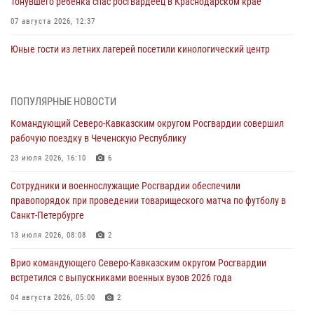
Тонувшего ребенка спас росгвардеец в Краснодарском крае
07 августа 2026, 12:37
Юные гости из летних лагерей посетили кинологический центр
Росгвардии (видео)
07 августа 2026, 12:20
3
1
ПОПУЛЯРНЫЕ НОВОСТИ
Ветеран войск правопорядка генерал-майор Иван Пияшев – герой
Командующий Северо-Кавказским округом Росгвардии совершил
выпуска «Легенды армии с Александром Маршалом»
рабочую поездку в Чеченскую Республику
07 августа 2026, 12:00
23 июля 2026, 16:10
6
Представители ФСБ России по Уральскому округу Росгвардии и
Сотрудники и военнослужащие Росгвардии обеспечили
ветераны военной контрразведки почтили память Николая
правопорядок при проведении товарищеского матча по футболу в
Кузнецова
Санкт-Петербурге
07 августа 2026, 12:00
4
13 июля 2026, 08:08
2
Росгвардейцы пресекли попытку руферов подняться на крышу
Врио командующего Северо-Кавказским округом Росгвардии
Смольного собора в Санкт-Петербурге (видео)
встретился с выпускниками военных вузов 2026 года
07 августа 2026, 11:34
3
1
04 августа 2026, 05:00
2
В Курске росгвардейцы провели занятие по основам