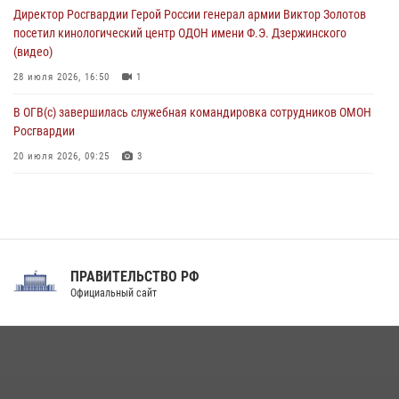
Директор Росгвардии Герой России генерал армии Виктор Золотов
взрывобезопасности
посетил кинологический центр ОДОН имени Ф.Э. Дзержинского
07 августа 2026, 11:33
(видео)
28 июля 2026, 16:50
1
В ОГВ(с) завершилась служебная командировка сотрудников ОМОН
Росгвардии
20 июля 2026, 09:25
3
Директор Росгвардии Герой России генерал армии Виктор Золотов
поздравил специалистов подразделений тыла с профессиональным
праздником
31 июля 2026, 21:01
ПРАВИТЕЛЬСТВО РФ
Праздник «Один день с Росгвардией» к 105-летию Центрального
Официальный сайт
округа прошел на Поклонной горе
18 июля 2026, 13:43
15
1
При силовой поддержке СОБР Росгвардии в Иркутской области
повели рейды по соблюдению миграционного законодательства