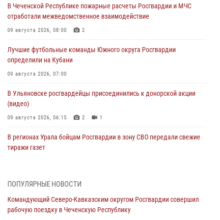
В Чеченской Республике пожарные расчеты Росгвардии и МЧС
отработали межведомственное взаимодействие
09 августа 2026, 08:00
2
Лучшие футбольные команды Южного округа Росгвардии
определили на Кубани
09 августа 2026, 07:00
В Ульяновске росгвардейцы присоединились к донорской акции
(видео)
09 августа 2026, 06:15
2
1
В регионах Урала бойцам Росгвардии в зону СВО передали свежие
тиражи газет
09 августа 2026, 05:00
Росгвардейцы провели занятие по стрелковой подготовке для
ПОПУЛЯРНЫЕ НОВОСТИ
воспитанников Центра детского, юношеского туризма и
Командующий Северо-Кавказским округом Росгвардии совершил
краеведения Луганской Народной Республики
рабочую поездку в Чеченскую Республику
09 августа 2026, 05:00