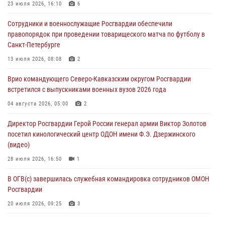
23 июля 2026, 16:10
6
Всероссийская ведомственная акции «Каникулы с Росгвардией
Сотрудники и военнослужащие Росгвардии обеспечили
проходит в Сибири
правопорядок при проведении товарищеского матча по футболу в
09 августа 2026, 04:00
5
Санкт-Петербурге
Росгвардейцы провели патриотическое занятие для детей на
13 июля 2026, 08:08
2
Поклонной горе в Москве (видео)
Врио командующего Северо-Кавказским округом Росгвардии
08 августа 2026, 14:10
3
1
встретился с выпускниками военных вузов 2026 года
В ЛНР росгвардейцы провели тренировку по единоборствам для
04 августа 2026, 05:00
2
юных воспитанников спортивной школы
Директор Росгвардии Герой России генерал армии Виктор Золотов
08 августа 2026, 13:00
1
посетил кинологический центр ОДОН имени Ф.Э. Дзержинского
(видео)
28 июля 2026, 16:50
1
В ОГВ(с) завершилась служебная командировка сотрудников ОМОН
Росгвардии
20 июля 2026, 09:25
3
Директор Росгвардии Герой России генерал армии Виктор Золотов