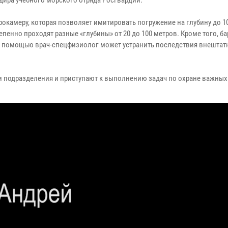
дира учебного морского отряда Росгвардии.
окамеру, которая позволяет имитировать погружение на глубину до 1
енно проходят разные «глубины» от 20 до 100 метров. Кроме того, б
е помощью врач-спецфизиолог может устранить последствия внештат
и подразделения и приступают к выполнению задач по охране важных