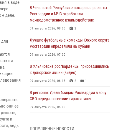
вия в воде
В Чеченской Республике пожарные расчеты
озере
Росгвардии и МЧС отработали
ом деле.
межведомственное взаимодействие
09 августа 2026, 08:00
2
Лучшие футбольные команды Южного округа
 для
Росгвардии определили на Кубани
аются
09 августа 2026, 07:00
латки и
В Ульяновске росгвардейцы присоединились
на,
к донорской акции (видео)
фикации
следования
09 августа 2026, 06:15
2
1
В регионах Урала бойцам Росгвардии в зону
СВО передали свежие тиражи газет
совершать
ьно они ее
09 августа 2026, 05:00
о дышать,
рунта и
Росгвардейцы провели занятие по
стрелковой подготовке для воспитанников
ости, ведь
ПОПУЛЯРНЫЕ НОВОСТИ
Центра детского, юношеского туризма и