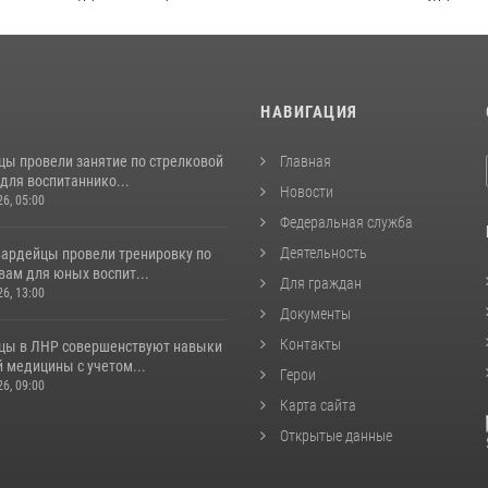
И
НАВИГАЦИЯ
цы провели занятие по стрелковой
Главная
для воспитаннико...
Новости
26, 05:00
Федеральная служба
Деятельность
вардейцы провели тренировку по
вам для юных воспит...
Для граждан
26, 13:00
Документы
Контакты
цы в ЛНР совершенствуют навыки
 медицины с учетом...
Герои
26, 09:00
Карта сайта
Открытые данные