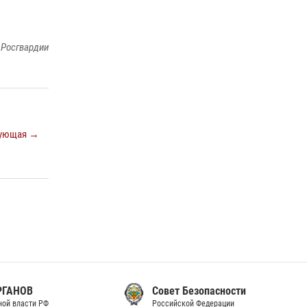
законодательства (видео)
30 июля 2026, 08:00
1
 Росгвардии
В Челябинске росгвардейцы задержали
злоумышленников, напавших на бригаду
скорой помощи (видео)
14 июля 2026, 12:20
1
ующая →
Состоялась рабочая встреча директора
Росгвардии Героя России генерала армии
Виктора Золотова с заместителем
полномочного представителя Президента
Российской Федерации в Северо-Кавказском
федеральном округе Виталием Кузнецовым
30 июля 2026, 15:35
4
Совет Безопасности
Российской Федерации