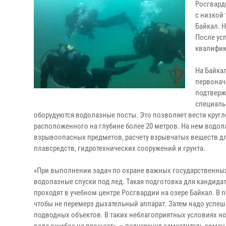
Росгвард
с низкой
Байкал. 
После ус
квалифи
На Байка
первонач
подтверж
специаль
оборудуются водолазные посты. Это позволяет вести кругл
расположенного на глубине более 20 метров. На нем водо
взрывоопасных предметов, расчету взрывчатых веществ д
плавсредств, гидротехнических сооружений и грунта.
«При выполнении задач по охране важных государственных
водолазные спуски под лед. Такая подготовка для кандида
проходят в учебном центре Росгвардии на озере Байкал. В 
чтобы не перемерз дыхательный аппарат. Затем надо успеш
подводных объектов. В таких неблагоприятных условиях н