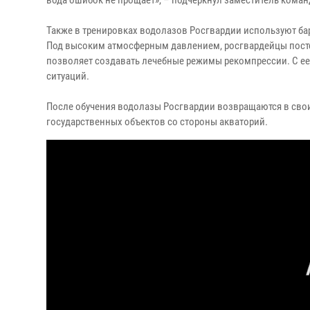
вода ошибок не прощает», – подчеркнул заместитель коман
Также в тренировках водолазов Росгвардии используют бар
Под высоким атмосферным давлением, росгвардейцы постеп
позволяет создавать лечебные режимы рекомпрессии. С е
ситуаций.
После обучения водолазы Росгвардии возвращаются в сво
государственных объектов со стороны акваторий.