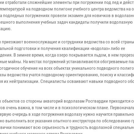
ии отработали сложнейшие элементы при погружении под лед и дейст
 температурой на подводном полигоне учебного центра ведомства на 
На подледных погружениях провели экзамен для новичков в водолазн
пешного выполнения учебных задач кандидаты получили водолазную
кацию.
л приезжают военнослужащие и сотрудники ведомства со всей страны
альной подготовки и получения квалификации «водолаз» либо ее
дения. В зимнее время, когда озеро покрывается льдом, в нем прорез
ные майны. На местах погружений устанавливаются обогреваемые па
огодичное обучение на всех объектах уникального подводного полиго
лазы ведомства учатся подводному ориентированию, поиску и класси
ля их нейтрализации. Специалисты осваивают навыки подводного об
 объектов со стороны акваторий водолазам Росгвардии приходится 
тов очень важна, в том числе и в психологическом плане. Первоначал
первую очередь в ходе погружения водолазу нужно научится правильн
но выполнить все указания опытного инструктора по обследованию г
овички понимают всю серьезность и трудность водолазной специальн