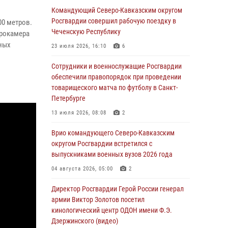
краеведения Луганской Народной
Командующий Северо-Кавказским округом
Республики
Росгвардии совершил рабочую поездку в
00 метров.
Чеченскую Республику
арокамера
09 августа 2026, 05:00
ных
23 июля 2026, 16:10
6
Всероссийская ведомственная акции
«Каникулы с Росгвардией проходит в Сибири
Сотрудники и военнослужащие Росгвардии
обеспечили правопорядок при проведении
09 августа 2026, 04:00
5
товарищеского матча по футболу в Санкт-
Петербурге
Росгвардейцы провели патриотическое
занятие для детей на Поклонной горе в
13 июля 2026, 08:08
2
Москве (видео)
Врио командующего Северо-Кавказским
08 августа 2026, 14:10
3
1
округом Росгвардии встретился с
выпускниками военных вузов 2026 года
В ЛНР росгвардейцы провели тренировку по
единоборствам для юных воспитанников
04 августа 2026, 05:00
2
спортивной школы
Директор Росгвардии Герой России генерал
08 августа 2026, 13:00
1
армии Виктор Золотов посетил
кинологический центр ОДОН имени Ф.Э.
Сотрудники Росгвардии присоединились к
Дзержинского (видео)
утренней разминке у стен музея истории