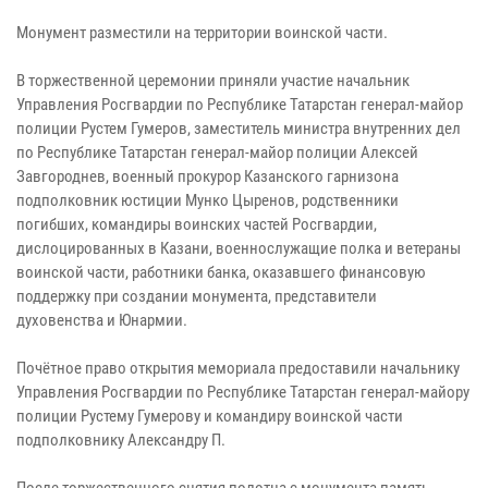
Монумент разместили на территории воинской части.
В торжественной церемонии приняли участие начальник
Управления Росгвардии по Республике Татарстан генерал-майор
полиции Рустем Гумеров, заместитель министра внутренних дел
по Республике Татарстан генерал-майор полиции Алексей
Завгороднев, военный прокурор Казанского гарнизона
подполковник юстиции Мунко Цыренов, родственники
погибших, командиры воинских частей Росгвардии,
дислоцированных в Казани, военнослужащие полка и ветераны
воинской части, работники банка, оказавшего финансовую
поддержку при создании монумента, представители
духовенства и Юнармии.
Почётное право открытия мемориала предоставили начальнику
Управления Росгвардии по Республике Татарстан генерал-майору
полиции Рустему Гумерову и командиру воинской части
подполковнику Александру П.
После торжественного снятия полотна с монумента память