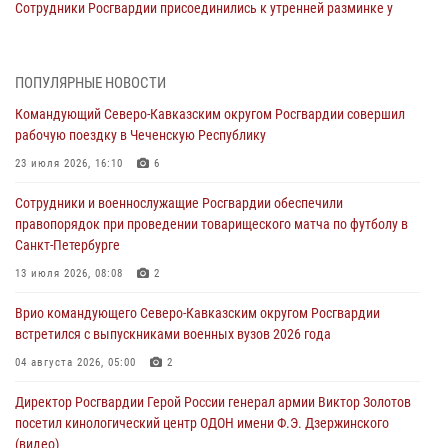
Сотрудники Росгвардии присоединились к утренней разминке у
стен музея истории космонавтики в Калуге
08 августа 2026, 09:29
2
ПОПУЛЯРНЫЕ НОВОСТИ
В Северо-Западном округе Росгвардии продолжаются мероприятия
Командующий Северо-Кавказским округом Росгвардии совершил
в честь юбилея ведомства
рабочую поездку в Чеченскую Республику
08 августа 2026, 09:03
1
23 июля 2026, 16:10
6
Росгвардейцы в ЛНР совершенствуют навыки тактической
Сотрудники и военнослужащие Росгвардии обеспечили
медицины с учетом опыта СВО
правопорядок при проведении товарищеского матча по футболу в
08 августа 2026, 09:00
2
Санкт-Петербурге
В Кабардино-Балкарии сотрудники Росгвардии провели турнир по
13 июля 2026, 08:08
2
настольному теннису ко Дню физкультурника
Врио командующего Северо-Кавказским округом Росгвардии
08 августа 2026, 07:00
встретился с выпускниками военных вузов 2026 года
Военнослужащие Софринской бригады Росгвардии встретились с
04 августа 2026, 05:00
2
участником патриотического проекта «Дорогой Ломоносова —
Директор Росгвардии Герой России генерал армии Виктор Золотов
дорогой к Победе в СВО» (видео)
посетил кинологический центр ОДОН имени Ф.Э. Дзержинского
08 августа 2026, 07:00
2
1
(видео)