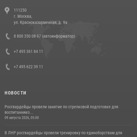
В Челябинске росгвардейцы задержали злоумышленников,
111250
напавших на бригаду скорой помощи (видео)
г. Москва,
14 июля 2026, 12:20
1
ул. Красноказарменная, д. 9а
Состоялась рабочая встреча директора Росгвардии Героя России
8 800 350 08 97 (автоинформатор)
генерала армии Виктора Золотова с заместителем полномочного
представителя Президента Российской Федерации в Северо-
Кавказском федеральном округе Виталием Кузнецовым
+7 495 361 84 11
30 июля 2026, 15:35
4
+7 495 622 39 11
НОВОСТИ
Росгвардейцы провели занятие по стрелковой подготовке для
воспитаннико...
09 августа 2026, 05:00
В ЛНР росгвардейцы провели тренировку по единоборствам для