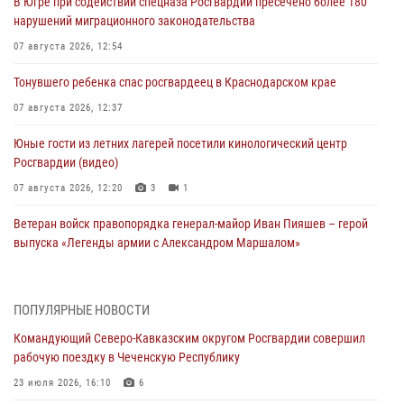
В Югре при содействии спецназа Росгвардии пресечено более 180
нарушений миграционного законодательства
07 августа 2026, 12:54
Тонувшего ребенка спас росгвардеец в Краснодарском крае
07 августа 2026, 12:37
Юные гости из летних лагерей посетили кинологический центр
Росгвардии (видео)
07 августа 2026, 12:20
3
1
Ветеран войск правопорядка генерал-майор Иван Пияшев – герой
выпуска «Легенды армии с Александром Маршалом»
07 августа 2026, 12:00
Представители ФСБ России по Уральскому округу Росгвардии и
ПОПУЛЯРНЫЕ НОВОСТИ
ветераны военной контрразведки почтили память Николая
Командующий Северо-Кавказским округом Росгвардии совершил
Кузнецова
рабочую поездку в Чеченскую Республику
07 августа 2026, 12:00
4
23 июля 2026, 16:10
6
Росгвардейцы пресекли попытку руферов подняться на крышу