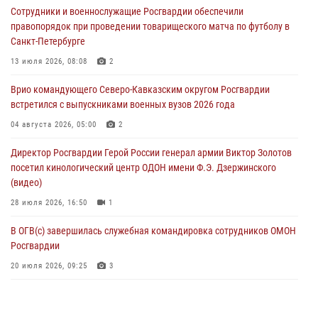
Сотрудники и военнослужащие Росгвардии обеспечили
Смольного собора в Санкт-Петербурге (видео)
правопорядок при проведении товарищеского матча по футболу в
07 августа 2026, 11:34
3
1
Санкт-Петербурге
В Курске росгвардейцы провели занятие по основам
13 июля 2026, 08:08
2
взрывобезопасности
Врио командующего Северо-Кавказским округом Росгвардии
07 августа 2026, 11:33
встретился с выпускниками военных вузов 2026 года
Рэпер ST посетил раненых росгвардейцев в Главном военном
04 августа 2026, 05:00
2
клиническом госпитале ведомства
Директор Росгвардии Герой России генерал армии Виктор Золотов
07 августа 2026, 11:18
2
посетил кинологический центр ОДОН имени Ф.Э. Дзержинского
(видео)
28 июля 2026, 16:50
1
В ОГВ(с) завершилась служебная командировка сотрудников ОМОН
Росгвардии
20 июля 2026, 09:25
3
Директор Росгвардии Герой России генерал армии Виктор Золотов
поздравил специалистов подразделений тыла с профессиональным