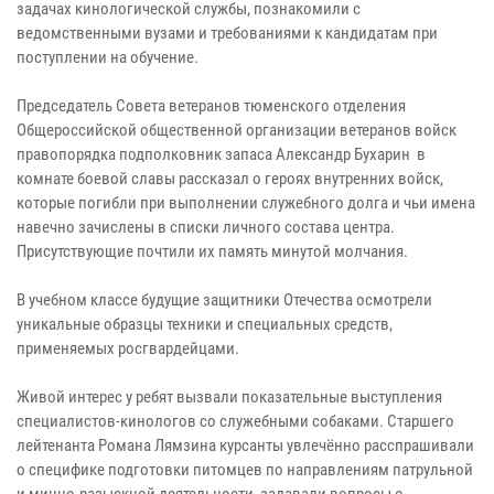
задачах кинологической службы, познакомили с
ведомственными вузами и требованиями к кандидатам при
поступлении на обучение.
Председатель Совета ветеранов тюменского отделения
Общероссийской общественной организации ветеранов войск
правопорядка подполковник запаса Александр Бухарин в
комнате боевой славы рассказал о героях внутренних войск,
которые погибли при выполнении служебного долга и чьи имена
навечно зачислены в списки личного состава центра.
Присутствующие почтили их память минутой молчания.
В учебном классе будущие защитники Отечества осмотрели
уникальные образцы техники и специальных средств,
применяемых росгвардейцами.
Живой интерес у ребят вызвали показательные выступления
специалистов-кинологов со служебными собаками. Старшего
лейтенанта Романа Лямзина курсанты увлечённо расспрашивали
о специфике подготовки питомцев по направлениям патрульной
и минно-разыскной деятельности, задавали вопросы о