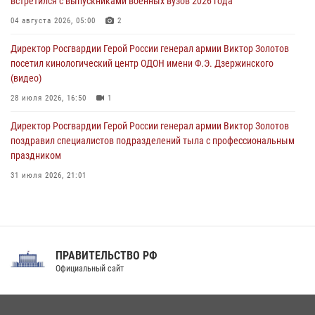
встретился с выпускниками военных вузов 2026 года
В Москве росгвардейцы оказали помощь медикам и девушке с
04 августа 2026, 05:00
2
ограниченными возможностями здоровья (видео)
Директор Росгвардии Герой России генерал армии Виктор Золотов
08 августа 2026, 06:32
1
посетил кинологический центр ОДОН имени Ф.Э. Дзержинского
(видео)
28 июля 2026, 16:50
1
Директор Росгвардии Герой России генерал армии Виктор Золотов
поздравил специалистов подразделений тыла с профессиональным
праздником
31 июля 2026, 21:01
В ОГВ(с) завершилась служебная командировка сотрудников ОМОН
Росгвардии
20 июля 2026, 09:25
3
ПРАВИТЕЛЬСТВО РФ
Праздник «Один день с Росгвардией» к 105-летию Центрального
Официальный сайт
округа прошел на Поклонной горе
18 июля 2026, 13:43
15
1