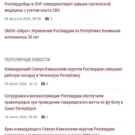
Росгвардейцы в ЛНР совершенствуют навыки тактической
медицины с учетом опыта СВО
08 августа 2026, 09:00
2
ОМОН «Ойрат» Управления Росгвардии по Республике Калмыкия
исполнилось 20 лет
08 августа 2026, 07:00
В Кабардино-Балкарии сотрудники Росгвардии провели турнир по
ПОПУЛЯРНЫЕ НОВОСТИ
настольному теннису ко Дню физкультурника
Командующий Северо-Кавказским округом Росгвардии совершил
08 августа 2026, 07:00
рабочую поездку в Чеченскую Республику
Росгвардейцы обеспечили безопасность «Поезда Победы» в
23 июля 2026, 16:10
6
Кузбассе
Сотрудники и военнослужащие Росгвардии обеспечили
08 августа 2026, 07:00
правопорядок при проведении товарищеского матча по футболу в
Санкт-Петербурге
Военнослужащие Софринской бригады Росгвардии встретились с
участником патриотического проекта «Дорогой Ломоносова —
13 июля 2026, 08:08
2
дорогой к Победе в СВО» (видео)
Врио командующего Северо-Кавказским округом Росгвардии
08 августа 2026, 07:00
2
1