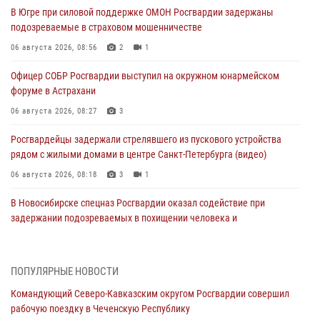
В Югре при силовой поддержке ОМОН Росгвардии задержаны
подозреваемые в страховом мошенничестве
06 августа 2026, 08:56
2
1
Офицер СОБР Росгвардии выступил на окружном юнармейском
форуме в Астрахани
06 августа 2026, 08:27
3
Росгвардейцы задержали стрелявшего из пускового устройства
рядом с жилыми домами в центре Санкт-Петербурга (видео)
06 августа 2026, 08:18
3
1
В Новосибирске спецназ Росгвардии оказал содействие при
задержании подозреваемых в похищении человека и
вымогательстве (видео)
06 августа 2026, 07:09
1
ПОПУЛЯРНЫЕ НОВОСТИ
Сотрудники и военнослужащие Росгвардии обеспечили
Командующий Северо-Кавказским округом Росгвардии совершил
правопорядок при проведении матча Кубка России по футболу в
рабочую поездку в Чеченскую Республику
Санкт-Петербурге