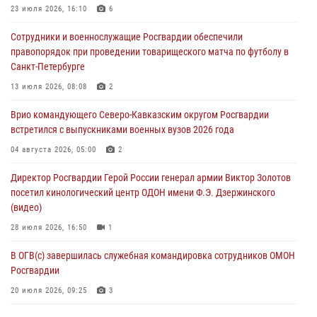
23 июля 2026, 16:10
6
06 августа 2026, 07:03
3
Сотрудники и военнослужащие Росгвардии обеспечили
В Грозном военнослужащие Росгвардии присоединились к
правопорядок при проведении товарищеского матча по футболу в
всероссийской донорской акции «От сердца к сердцу»
Санкт-Петербурге
06 августа 2026, 06:30
13 июля 2026, 08:08
2
В Бурятии и Приамурье росгвардейцы задержали подозреваемых в
Врио командующего Северо-Кавказским округом Росгвардии
незаконном обороте наркотиков
встретился с выпускниками военных вузов 2026 года
06 августа 2026, 06:15
04 августа 2026, 05:00
2
На Сахалине при участии СОБР Росгвардии пресекли нелегальную
Директор Росгвардии Герой России генерал армии Виктор Золотов
добычу биоресурсов
посетил кинологический центр ОДОН имени Ф.Э. Дзержинского
06 августа 2026, 05:12
(видео)
28 июля 2026, 16:50
1
В ОГВ(с) завершилась служебная командировка сотрудников ОМОН
Росгвардии
20 июля 2026, 09:25
3