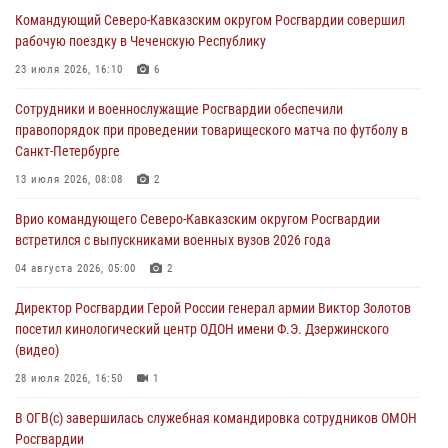
Застрявшую в плуге трактора мину уничтожили росгвардейцы на
Командующий Северо-Кавказским округом Росгвардии совершил
Кубани
рабочую поездку в Чеченскую Республику
07 августа 2026, 06:49
1
23 июля 2026, 16:10
6
В Саранске росгвардейцы приняли участие в 25‑летии канонизации
Сотрудники и военнослужащие Росгвардии обеспечили
святого праведного воина Федора Ушакова (видео)
правопорядок при проведении товарищеского матча по футболу в
07 августа 2026, 06:15
7
1
Санкт-Петербурге
Росгвардейцы оказали адресную помощь жителям Луганской
13 июля 2026, 08:08
2
Народной Республики
Врио командующего Северо-Кавказским округом Росгвардии
07 августа 2026, 05:00
встретился с выпускниками военных вузов 2026 года
Сотрудники Росгвардии в Забайкалье потушили загоревшийся дом
04 августа 2026, 05:00
2
с детьми внутри
Директор Росгвардии Герой России генерал армии Виктор Золотов
07 августа 2026, 04:10
1
посетил кинологический центр ОДОН имени Ф.Э. Дзержинского
(видео)
28 июля 2026, 16:50
1
В ОГВ(с) завершилась служебная командировка сотрудников ОМОН
Росгвардии