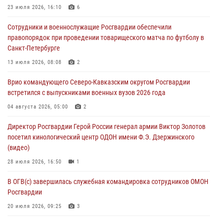
семинар по вопросам развития вневедомственной охраны
23 июля 2026, 16:10
6
Росгвардии (видео)
Сотрудники и военнослужащие Росгвардии обеспечили
06 августа 2026, 14:47
10
1
правопорядок при проведении товарищеского матча по футболу в
Санкт-Петербурге
В Брянске сотрудники и военнослужащие Росгвардии почтили
память Героя России Олега Визнюка
13 июля 2026, 08:08
2
06 августа 2026, 14:36
2
Врио командующего Северо-Кавказским округом Росгвардии
встретился с выпускниками военных вузов 2026 года
В кинологическом центре Уральского округа Росгвардии почтили
память товарищей, погибших при исполнении воинского долга
04 августа 2026, 05:00
2
06 августа 2026, 13:29
5
Директор Росгвардии Герой России генерал армии Виктор Золотов
посетил кинологический центр ОДОН имени Ф.Э. Дзержинского
В Центральном округе Росгвардии прошли мероприятия к
(видео)
108‑летию генерала армии И.К. Яковлева
28 июля 2026, 16:50
1
06 августа 2026, 13:24
В ОГВ(с) завершилась служебная командировка сотрудников ОМОН
Росгвардии
20 июля 2026, 09:25
3