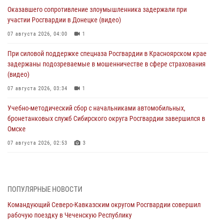
Оказавшего сопротивление злоумышленника задержали при
участии Росгвардии в Донецке (видео)
07 августа 2026, 04:00
1
При силовой поддержке спецназа Росгвардии в Красноярском крае
задержаны подозреваемые в мошенничестве в сфере страхования
(видео)
07 августа 2026, 03:34
1
Учебно-методический сбор с начальниками автомобильных,
бронетанковых служб Сибирского округа Росгвардии завершился в
Омске
07 августа 2026, 02:53
3
Генерал-полковник Олег Плохой поздравил специалистов
организационно-штатных подразделений Росгвардии с
профессиональным праздником
ПОПУЛЯРНЫЕ НОВОСТИ
06 августа 2026, 21:01
Командующий Северо-Кавказским округом Росгвардии совершил
рабочую поездку в Чеченскую Республику
В Нижнем Новгороде состоялось Всероссийское совещание-