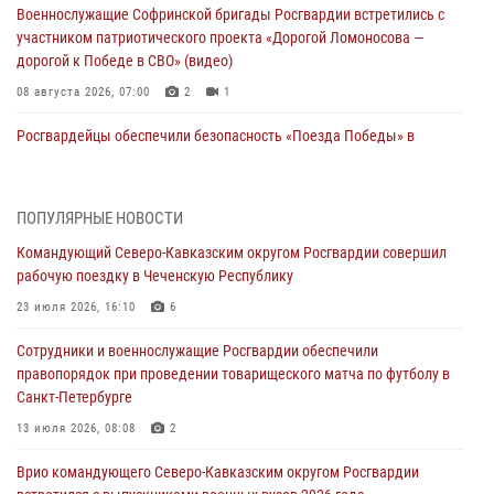
Военнослужащие Софринской бригады Росгвардии встретились с
участником патриотического проекта «Дорогой Ломоносова —
дорогой к Победе в СВО» (видео)
08 августа 2026, 07:00
2
1
Росгвардейцы обеспечили безопасность «Поезда Победы» в
Кузбассе
08 августа 2026, 07:00
ПОПУЛЯРНЫЕ НОВОСТИ
В Кабардино-Балкарии сотрудники Росгвардии провели турнир по
Командующий Северо-Кавказским округом Росгвардии совершил
настольному теннису ко Дню физкультурника
рабочую поездку в Чеченскую Республику
08 августа 2026, 07:00
23 июля 2026, 16:10
6
В Москве росгвардейцы оказали помощь медикам и девушке с
Сотрудники и военнослужащие Росгвардии обеспечили
ограниченными возможностями здоровья (видео)
правопорядок при проведении товарищеского матча по футболу в
08 августа 2026, 06:32
1
Санкт-Петербурге
Спецназ Росгвардии в Марий Эл почтил память товарища на
13 июля 2026, 08:08
2
тактическом турнире (видео)
Врио командующего Северо-Кавказским округом Росгвардии
08 августа 2026, 06:15
9
1