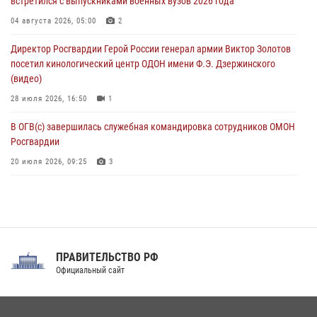
встретился с выпускниками военных вузов 2026 года
День физкультурника в Уральском округе Росгвардии отметили
04 августа 2026, 05:00
2
турнирами, мастер-классами и легкоатлетическими забегами
Директор Росгвардии Герой России генерал армии Виктор Золотов
08 августа 2026, 06:03
9
посетил кинологический центр ОДОН имени Ф.Э. Дзержинского
(видео)
28 июля 2026, 16:50
1
В ОГВ(с) завершилась служебная командировка сотрудников ОМОН
Росгвардии
20 июля 2026, 09:25
3
Директор Росгвардии Герой России генерал армии Виктор Золотов
поздравил специалистов подразделений тыла с профессиональным
праздником
31 июля 2026, 21:01
ПРАВИТЕЛЬСТВО РФ
Праздник «Один день с Росгвардией» к 105-летию Центрального
Официальный сайт
округа прошел на Поклонной горе
18 июля 2026, 13:43
15
1