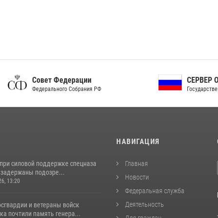
ет Федерации
СЕРВЕР ОРГАНОВ
рального Собрания РФ
Государственной власти РФ
И
НАВИГАЦИЯ
 при силовой поддержке спецназа
Главная
 задержаны подозре...
Новости
26, 13:20
Федеральная служба
Деятельность
сгвардии и ветераны войск
а почтили память генера...