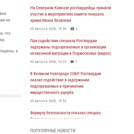
На Северном Кавказе росгвардейцы приняли
овке
участие в мероприятиях памяти генерала
ая не
армии Ивана Яковлева
05 августа 2026, 14:30
3
и, что
ию.
При содействии спецназа Росгвардии
задержаны подозреваемые в организации
енщины, а
незаконной миграции в Подмосковье (видео)
05 августа 2026, 14:25
1
В Великом Новгороде СОБР Росгвардии
оказал содействие в задержании
подозреваемых в причинении
имущественного ущерба
05 августа 2026, 13:53
Формулу безопасности показал спецназ
Росгвардии юным динамовцам
Свердловской области
ПОПУЛЯРНЫЕ НОВОСТИ
05 августа 2026, 13:50
4