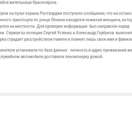
ейся жительнице Красноярска.
тром на пульт охраны Росгвардии поступило сообщение, что на остан
нного транспорта по улице Ленина находится пожилая женщина, котор
уется на местности. Для проверки информации был направлен наряд
ии. Сержанты полиции Сергей Устенко и Александр Горбунов выяснил
рка страдает расстройством памяти и помнит лишь свои имя и фамил
анители установили по базе данных личность и адрес проживания ж
 служебном автомобиле доставили пенсионерку домой.