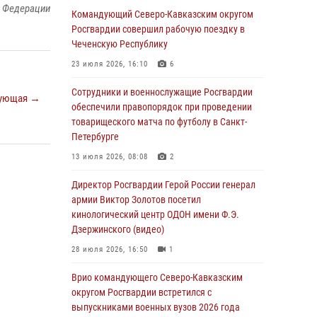
й Федерации
Командующий Северо-Кавказским округом
В столице росгвардейцы задержали мужчину,
Росгвардии совершил рабочую поездку в
устроившего дебош в букмекерской конторе
Чеченскую Республику
(видео)
23 июля 2026, 16:10
6
05 августа 2026, 13:25
1
Сотрудники и военнослужащие Росгвардии
ующая →
В Удмуртии при силовой поддержке спецназа
обеспечили правопорядок при проведении
Росгвардии задержаны подозреваемые в
товарищеского матча по футболу в Санкт-
мошенничестве под видом оказания
Петербурге
оздоровительных услуг (видео)
13 июля 2026, 08:08
2
05 августа 2026, 13:20
1
1
Директор Росгвардии Герой России генерал
В Москве дети сотрудников и
армии Виктор Золотов посетил
военнослужащих Росгвардии посетили
кинологический центр ОДОН имени Ф.Э.
мастер-класс по художественной гимнастике
Дзержинского (видео)
05 августа 2026, 13:00
3
28 июля 2026, 16:50
1
Офицеры Росгвардии и ветераны войск
Врио командующего Северо-Кавказским
правопорядка почтили память генерала
округом Росгвардии встретился с
армии Ивана Кирилловича Яковлева
выпускниками военных вузов 2026 года