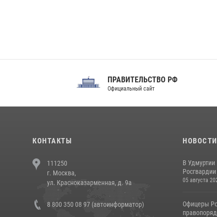
ПРАВИТЕЛЬСТВО РФ
Сов
Официальный сайт
Феде
КОНТАКТЫ
НОВОСТ
В Удмуртии
111250
Росгвардии
г. Москва,
05 августа 20
ул. Красноказарменная, д. 9а
Офицеры Ро
8 800 350 08 97 (автоинформатор)
правопорядк