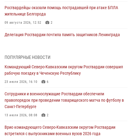
Росгвардейцы оказали помощь пострадавшей при атаке БПЛА
жительнице Белгорода
09 августа 2026, 12:52
2
Делегация Росгвардии почтила память защитников Ленинграда
09 августа 2026, 11:12
6
«Я расскажу вам о Герое»: подвиг Героя России Сергея Перца
ПОПУЛЯРНЫЕ НОВОСТИ
(видео)
Командующий Северо-Кавказским округом Росгвардии совершил
09 августа 2026, 11:00
1
рабочую поездку в Чеченскую Республику
Росгвардейцы в зоне СВО передали подарки детям и помогли
23 июля 2026, 16:10
6
нуждающимся гражданам
Сотрудники и военнослужащие Росгвардии обеспечили
09 августа 2026, 09:00
правопорядок при проведении товарищеского матча по футболу в
Санкт-Петербурге
В Центральных регионах России продолжается ведомственная
акция «Каникулы с Росгвардией»
13 июля 2026, 08:08
2
09 августа 2026, 08:00
8
Врио командующего Северо-Кавказским округом Росгвардии
встретился с выпускниками военных вузов 2026 года