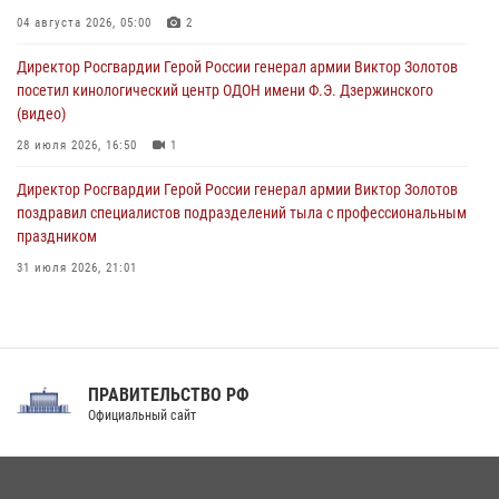
В Чеченской Республике пожарные расчеты Росгвардии и МЧС
отработали межведомственное взаимодействие
04 августа 2026, 05:00
2
09 августа 2026, 08:00
2
Директор Росгвардии Герой России генерал армии Виктор Золотов
посетил кинологический центр ОДОН имени Ф.Э. Дзержинского
(видео)
28 июля 2026, 16:50
1
Директор Росгвардии Герой России генерал армии Виктор Золотов
поздравил специалистов подразделений тыла с профессиональным
праздником
31 июля 2026, 21:01
В ОГВ(с) завершилась служебная командировка сотрудников ОМОН
Росгвардии
20 июля 2026, 09:25
3
ПРАВИТЕЛЬСТВО РФ
Праздник «Один день с Росгвардией» к 105-летию Центрального
Официальный сайт
округа прошел на Поклонной горе
18 июля 2026, 13:43
15
1