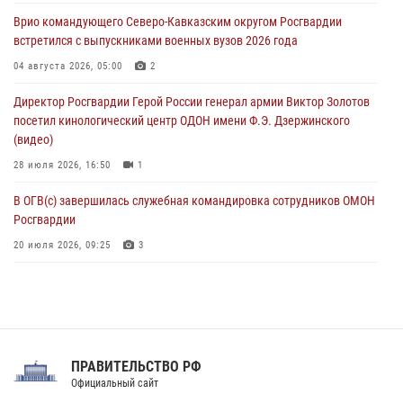
святого праведного воина Федора Ушакова (видео)
Врио командующего Северо-Кавказским округом Росгвардии
07 августа 2026, 06:15
7
1
встретился с выпускниками военных вузов 2026 года
Росгвардейцы оказали адресную помощь жителям Луганской
04 августа 2026, 05:00
2
Народной Республики
Директор Росгвардии Герой России генерал армии Виктор Золотов
07 августа 2026, 05:00
посетил кинологический центр ОДОН имени Ф.Э. Дзержинского
(видео)
28 июля 2026, 16:50
1
В ОГВ(с) завершилась служебная командировка сотрудников ОМОН
Росгвардии
20 июля 2026, 09:25
3
Директор Росгвардии Герой России генерал армии Виктор Золотов
поздравил специалистов подразделений тыла с профессиональным
праздником
31 июля 2026, 21:01
ПРАВИТЕЛЬСТВО РФ
Праздник «Один день с Росгвардией» к 105-летию Центрального
Официальный сайт
округа прошел на Поклонной горе