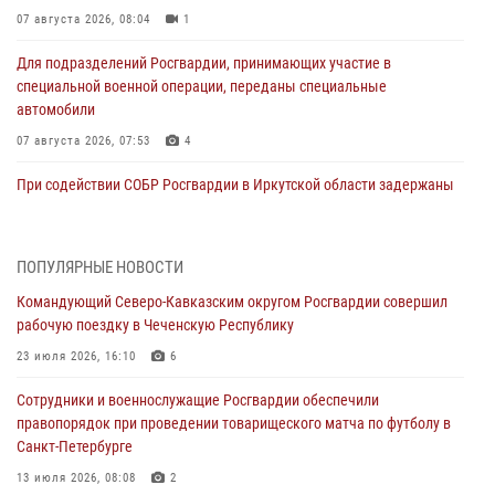
07 августа 2026, 08:04
1
Для подразделений Росгвардии, принимающих участие в
специальной военной операции, переданы специальные
автомобили
07 августа 2026, 07:53
4
При содействии СОБР Росгвардии в Иркутской области задержаны
подозреваемые в коммерческом подкупе (видео)
07 августа 2026, 07:51
1
ПОПУЛЯРНЫЕ НОВОСТИ
Завершился чемпионат Сибирского ордена Жукова округа
Командующий Северо-Кавказским округом Росгвардии совершил
Росгвардии по служебно-боевой стрельбе
рабочую поездку в Чеченскую Республику
07 августа 2026, 07:45
9
23 июля 2026, 16:10
6
Застрявшую в плуге трактора мину уничтожили росгвардейцы на
Сотрудники и военнослужащие Росгвардии обеспечили
Кубани
правопорядок при проведении товарищеского матча по футболу в
07 августа 2026, 06:49
1
Санкт-Петербурге
В Саранске росгвардейцы приняли участие в 25‑летии канонизации
13 июля 2026, 08:08
2