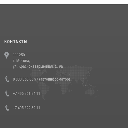
18 июля 2026, 13:43
15
1
При силовой поддержке СОБР Росгвардии в Иркутской области
повели рейды по соблюдению миграционного законодательства
(видео)
30 июля 2026, 08:00
1
КОНТАКТЫ
В Челябинске росгвардейцы задержали злоумышленников,
111250
напавших на бригаду скорой помощи (видео)
г. Москва,
14 июля 2026, 12:20
1
ул. Красноказарменная, д. 9а
В Росгвардии прошла военно-научная конференция по обобщению
8 800 350 08 97 (автоинформатор)
боевого опыта
08 июля 2026, 07:01
+7 495 361 84 11
+7 495 622 39 11