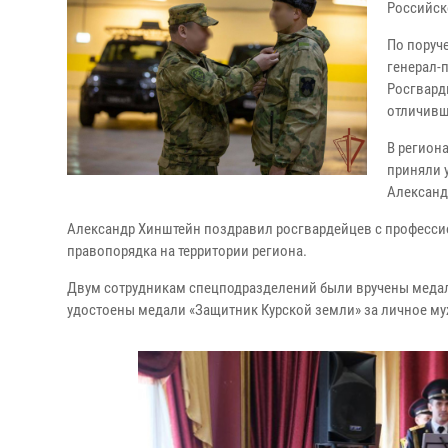
Российск
По поруч
генерал-
Росгвард
отличивш
В регион
приняли 
Александ
Александр Хинштейн поздравил росгвардейцев с профессио
правопорядка на территории региона.
Двум сотрудникам спецподразделений были вручены медали «
удостоены медали «Защитник Курской земли» за личное му