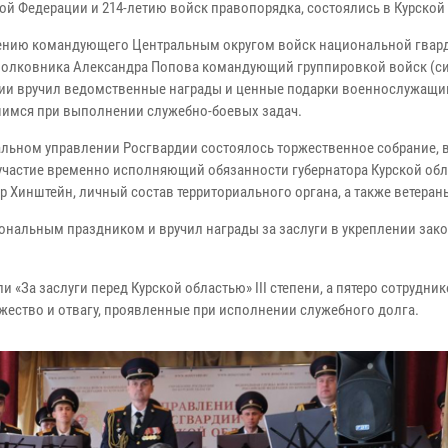
ой Федерации и 214-летию войск правопорядка, состоялись в Курской 
ению командующего Центральным округом войск национальной гвар
полковника Александра Попова командующий группировкой войск (с
ии вручил ведомственные награды и ценные подарки военнослужащи
имся при выполнении служебно-боевых задач.
альном управлении Росгвардии состоялось торжественное собрание, 
участие временно исполняющий обязанности губернатора Курской обл
р Хинштейн, личный состав территориального органа, а также ветеран
нальным праздником и вручил награды за заслуги в укреплении зако
За заслуги перед Курской областью» III степени, а пятеро сотрудни
жество и отвагу, проявленные при исполнении служебного долга.