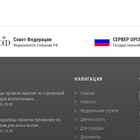
ет Федерации
СЕРВЕР ОРГАНОВ
рального Собрания РФ
Государственной власти РФ
И
НАВИГАЦИЯ
цы провели занятие по стрелковой
Главная
для воспитаннико...
Новости
26, 05:00
Федеральная служба
Деятельность
вардейцы провели тренировку по
вам для юных воспит...
Для граждан
26, 13:00
Документы