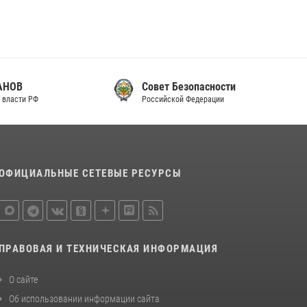
законодательства (видео)
30 июля 2026, 08:00
1
В Челябинске росгвардейцы задержали
злоумышленников, напавших на бригаду
Совет Безопасности
скорой помощи (видео)
Российской Федерации
14 июля 2026, 12:20
1
Состоялась рабочая встреча директора
Росгвардии Героя России генерала армии
Виктора Золотова с заместителем
ОФИЦИАЛЬНЫЕ СЕТЕВЫЕ РЕСУРСЫ
полномочного представителя Президента
Российской Федерации в Северо-Кавказском
федеральном округе Виталием Кузнецовым
30 июля 2026, 15:35
4
ПРАВОВАЯ И ТЕХНИЧЕСКАЯ ИНФОРМАЦИЯ
О сайте
Об использовании информации сайта