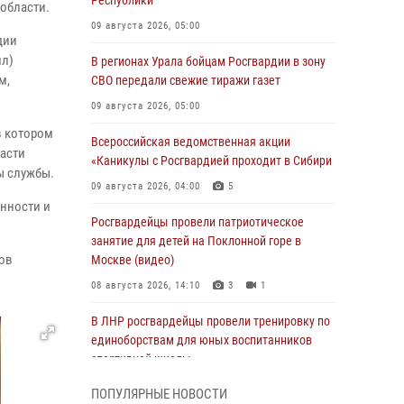
Республики
области.
09 августа 2026, 05:00
дии
ил)
В регионах Урала бойцам Росгвардии в зону
м,
СВО передали свежие тиражи газет
09 августа 2026, 05:00
в котором
Всероссийская ведомственная акции
асти
«Каникулы с Росгвардией проходит в Сибири
ы службы.
09 августа 2026, 04:00
5
нности и
Росгвардейцы провели патриотическое
занятие для детей на Поклонной горе в
ков
Москве (видео)
08 августа 2026, 14:10
3
1
В ЛНР росгвардейцы провели тренировку по
единоборствам для юных воспитанников
спортивной школы
08 августа 2026, 13:00
1
ПОПУЛЯРНЫЕ НОВОСТИ