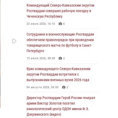
Сотрудники Росгвардии присоединились к
Командующий Северо-Кавказским округом
утренней разминке у стен музея истории
Росгвардии совершил рабочую поездку в
космонавтики в Калуге
Чеченскую Республику
08 августа 2026, 09:29
2
23 июля 2026, 16:10
6
В Северо-Западном округе Росгвардии
Сотрудники и военнослужащие Росгвардии
продолжаются мероприятия в честь юбилея
обеспечили правопорядок при проведении
ведомства
товарищеского матча по футболу в Санкт-
Петербурге
08 августа 2026, 09:03
1
13 июля 2026, 08:08
2
Росгвардейцы в ЛНР совершенствуют
навыки тактической медицины с учетом
Врио командующего Северо-Кавказским
опыта СВО
округом Росгвардии встретился с
выпускниками военных вузов 2026 года
08 августа 2026, 09:00
2
04 августа 2026, 05:00
2
Военнослужащие Софринской бригады
Росгвардии встретились с участником
Директор Росгвардии Герой России генерал
патриотического проекта «Дорогой
армии Виктор Золотов посетил
Ломоносова — дорогой к Победе в СВО»
кинологический центр ОДОН имени Ф.Э.
(видео)
Дзержинского (видео)