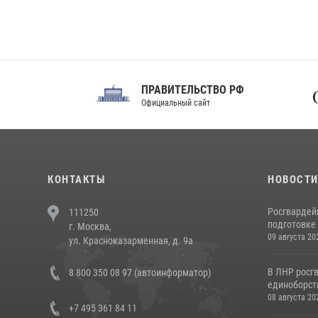
ПРАВИТЕЛЬСТВО РФ
Сов
Официальный сайт
Феде
КОНТАКТЫ
НОВОСТ
Росгвардей
111250
подготовке 
г. Москва,
09 августа 20
ул. Красноказарменная, д. 9а
В ЛНР росг
8 800 350 08 97 (автоинформатор)
единоборст
08 августа 20
+7 495 361 84 11