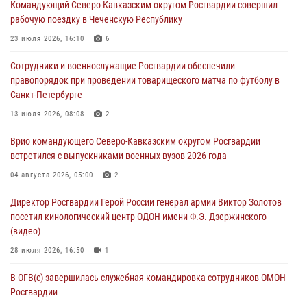
Командующий Северо-Кавказским округом Росгвардии совершил
Росгвардейцы провели выставку вооружения для участников сбора
рабочую поездку в Чеченскую Республику
«Гвардеец» в Пензе (видео)
23 июля 2026, 16:10
6
06 августа 2026, 12:00
2
1
Сотрудники и военнослужащие Росгвардии обеспечили
В Курске росгвардейцы приняли участие в митинге, посвященном
правопорядок при проведении товарищеского матча по футболу в
второй годовщине вторжения ВСУ на территорию области
Санкт-Петербурге
06 августа 2026, 11:56
4
13 июля 2026, 08:08
2
В Санкт-Петербурге наряд Росгвардии задержал правонарушителя,
Врио командующего Северо-Кавказским округом Росгвардии
угрожавшего подростку травматическим пистолетом
встретился с выпускниками военных вузов 2026 года
06 августа 2026, 11:33
1
04 августа 2026, 05:00
2
В Зауралье при содействии СОБР Росгвардии ликвидирована
Директор Росгвардии Герой России генерал армии Виктор Золотов
крупная нарколаборатория
посетил кинологический центр ОДОН имени Ф.Э. Дзержинского
06 августа 2026, 11:27
(видео)
28 июля 2026, 16:50
1
В ОГВ(с) завершилась служебная командировка сотрудников ОМОН
Росгвардии