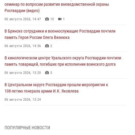
семинар по вопросам развития вневедомственной охраны
Росгвардии (видео)
06 августа 2026, 14:47
10
1
В Брянске сотрудники и военнослужащие Росгвардии почтили
память Героя России Олега Визнюка
06 августа 2026, 14:36
2
В кинологическом центре Уральского округа Росгвардии почтили
память товарищей, погибших при исполнении воинского долга
06 августа 2026, 13:29
5
В Центральном округе Росгвардии прошли мероприятия к
108‑летию генерала армии И.К. Яковлева
06 августа 2026, 13:24
Росгвардейцы задержали мужчину, открывшего стрельбу в
Подмосковье (видео)
06 августа 2026, 12:35
1
ПОПУЛЯРНЫЕ НОВОСТИ