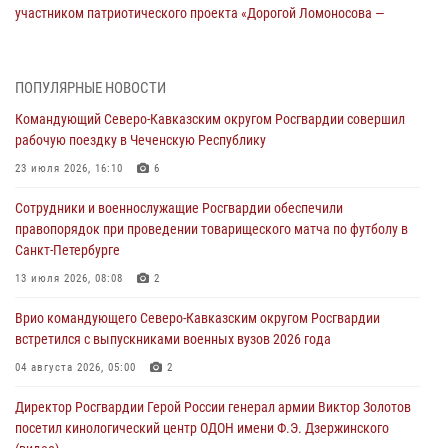
участником патриотического проекта «Дорогой Ломоносова —
дорогой к Победе в СВО» (видео)
08 августа 2026, 07:00
2
1
ПОПУЛЯРНЫЕ НОВОСТИ
Росгвардейцы обеспечили безопасность «Поезда Победы» в
Командующий Северо-Кавказским округом Росгвардии совершил
Кузбассе
рабочую поездку в Чеченскую Республику
08 августа 2026, 07:00
23 июля 2026, 16:10
6
ОМОН «Ойрат» Управления Росгвардии по Республике Калмыкия
Сотрудники и военнослужащие Росгвардии обеспечили
исполнилось 20 лет
правопорядок при проведении товарищеского матча по футболу в
08 августа 2026, 07:00
Санкт-Петербурге
В Кабардино-Балкарии сотрудники Росгвардии провели турнир по
13 июля 2026, 08:08
2
настольному теннису ко Дню физкультурника
Врио командующего Северо-Кавказским округом Росгвардии
08 августа 2026, 07:00
встретился с выпускниками военных вузов 2026 года
В Москве росгвардейцы оказали помощь медикам и девушке с
04 августа 2026, 05:00
2
ограниченными возможностями здоровья (видео)
Директор Росгвардии Герой России генерал армии Виктор Золотов
08 августа 2026, 06:32
1
посетил кинологический центр ОДОН имени Ф.Э. Дзержинского