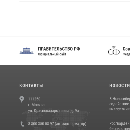
ПРАВИТЕЛЬСТВО РФ
Сов
Официальный сайт
Феде
КОНТАКТЫ
НОВОСТ
В Новосиби
111250
содействие 
г. Москва,
06 августа 20
ул. Красноказарменная, д. 9а
Росгвардей
8 800 350 08 97 (автоинформатор)
беспилотни