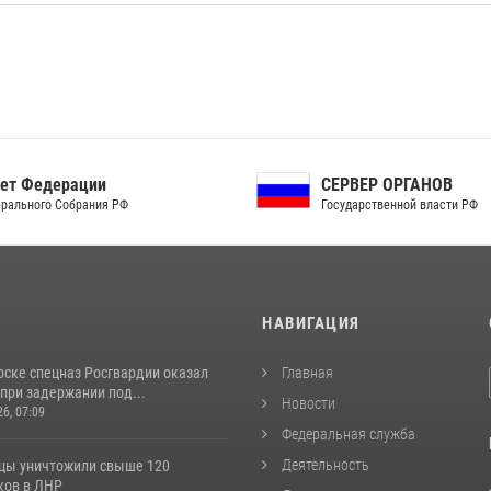
ет Федерации
СЕРВЕР ОРГАНОВ
рального Собрания РФ
Государственной власти РФ
И
НАВИГАЦИЯ
рске спецназ Росгвардии оказал
Главная
при задержании под...
Новости
26, 07:09
Федеральная служба
Деятельность
цы уничтожили свыше 120
ков в ЛНР