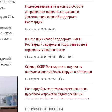
ые вопросы
Подозреваемые в незаконном обороте
ов.
запрещенных веществ задержаны в
у до 20 м
Дагестане при силовой поддержке
Росгвардии
енением
06 августа 2026, 09:00
 поиском
а также
В Югре при силовой поддержке ОМОН
Росгвардии задержаны подозреваемые в
страховом мошенничестве
06 августа 2026, 08:56
2
1
еждений
астей и
Офицер СОБР Росгвардии выступил на
окружном юнармейском форуме в Астрахани
06 августа 2026, 08:27
3
Росгвардейцы задержали стрелявшего из
пускового устройства рядом с жилыми
домами в центре Санкт-Петербурга (видео)
06 августа 2026, 08:18
3
1
ПОПУЛЯРНЫЕ НОВОСТИ