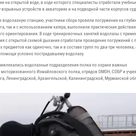
ии на открытой воде, в ходе которого специалисты отработали учебн
у взрывных устройств в акваториях и на подводной части корпусов суд
в водолазную станцию, участники сбора провели погружения на глубин
ега, так и с использованием катера, выполнили практические действия
го ориентирования. В ходе тренировочных занятий водолазы с прим
ия с открытой схемой дыхания отработали проведение погружений с
 предметов как одиночно, так и в составе групп по два-три человека, 
 помощи условно пострадавшему водолазу.
привлекались водолазные подразделения полка по охране важных
о моторизованного Измайловского полка, отрядов ОМОН, СОБР и учр
га, Ленинградской, Архангельской, Калининградской, Мурманской обл