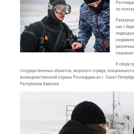
Росгвард
по поиск
Разверну
как с бер
подводно
снаряжен
различных
оказание
К сбору 
государственных объектов, морского отряда, специальног
вневедомственной охраны Росгвардии из г. Санкт-Петербур
Республики Карелия.