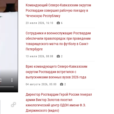
В Новосибирске спецназ Росгвардии оказал
Командующий Северо-Кавказским округом
содействие при задержании подозреваемых
Росгвардии совершил рабочую поездку в
в похищении человека и вымогательстве
Чеченскую Республику
(видео)
23 июля 2026, 16:10
6
06 августа 2026, 07:09
1
Сотрудники и военнослужащие Росгвардии
Сотрудники и военнослужащие Росгвардии
обеспечили правопорядок при проведении
обеспечили правопорядок при проведении
товарищеского матча по футболу в Санкт-
матча Кубка России по футболу в Санкт-
Петербурге
Петербурге
13 июля 2026, 08:08
2
06 августа 2026, 07:03
3
Врио командующего Северо-Кавказским
В Грозном военнослужащие Росгвардии
округом Росгвардии встретился с
присоединились к всероссийской донорской
выпускниками военных вузов 2026 года
акции «От сердца к сердцу»
04 августа 2026, 05:00
2
06 августа 2026, 06:30
Директор Росгвардии Герой России генерал
В Бурятии и Приамурье росгвардейцы
армии Виктор Золотов посетил
задержали подозреваемых в незаконном
кинологический центр ОДОН имени Ф.Э.
обороте наркотиков
Дзержинского (видео)