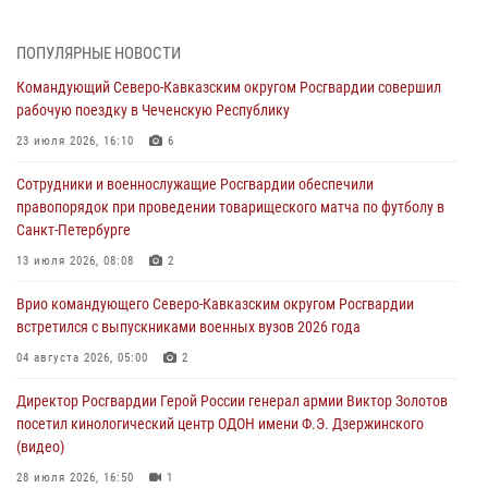
07 августа 2026, 12:00
Представители ФСБ России по Уральскому округу Росгвардии и
ПОПУЛЯРНЫЕ НОВОСТИ
ветераны военной контрразведки почтили память Николая
Командующий Северо-Кавказским округом Росгвардии совершил
Кузнецова
рабочую поездку в Чеченскую Республику
07 августа 2026, 12:00
4
23 июля 2026, 16:10
6
Росгвардейцы пресекли попытку руферов подняться на крышу
Сотрудники и военнослужащие Росгвардии обеспечили
Смольного собора в Санкт-Петербурге (видео)
правопорядок при проведении товарищеского матча по футболу в
07 августа 2026, 11:34
3
1
Санкт-Петербурге
В Курске росгвардейцы провели занятие по основам
13 июля 2026, 08:08
2
взрывобезопасности
Врио командующего Северо-Кавказским округом Росгвардии
07 августа 2026, 11:33
встретился с выпускниками военных вузов 2026 года
Рэпер ST посетил раненых росгвардейцев в Главном военном
04 августа 2026, 05:00
2
клиническом госпитале ведомства
Директор Росгвардии Герой России генерал армии Виктор Золотов
07 августа 2026, 11:18
2
посетил кинологический центр ОДОН имени Ф.Э. Дзержинского
(видео)
28 июля 2026, 16:50
1