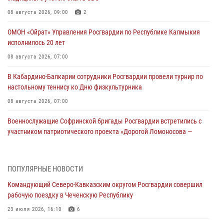
08 августа 2026, 09:00
2
ОМОН «Ойрат» Управления Росгвардии по Республике Калмыкия
исполнилось 20 лет
08 августа 2026, 07:00
В Кабардино-Балкарии сотрудники Росгвардии провели турнир по
настольному теннису ко Дню физкультурника
08 августа 2026, 07:00
Военнослужащие Софринской бригады Росгвардии встретились с
участником патриотического проекта «Дорогой Ломоносова —
дорогой к Победе в СВО» (видео)
08 августа 2026, 07:00
2
1
ПОПУЛЯРНЫЕ НОВОСТИ
Росгвардейцы обеспечили безопасность «Поезда Победы» в
Командующий Северо-Кавказским округом Росгвардии совершил
Кузбассе
рабочую поездку в Чеченскую Республику
08 августа 2026, 07:00
23 июля 2026, 16:10
6
В Москве росгвардейцы оказали помощь медикам и девушке с