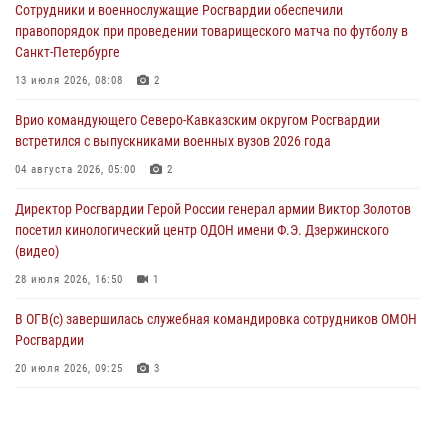
Сотрудники и военнослужащие Росгвардии обеспечили
ограниченными возможностями здоровья (видео)
правопорядок при проведении товарищеского матча по футболу в
08 августа 2026, 06:32
1
Санкт-Петербурге
Спецназ Росгвардии в Марий Эл почтил память товарища на
13 июля 2026, 08:08
2
тактическом турнире (видео)
Врио командующего Северо-Кавказским округом Росгвардии
08 августа 2026, 06:15
9
1
встретился с выпускниками военных вузов 2026 года
День физкультурника в Уральском округе Росгвардии отметили
04 августа 2026, 05:00
2
турнирами, мастер-классами и легкоатлетическими забегами
Директор Росгвардии Герой России генерал армии Виктор Золотов
08 августа 2026, 06:03
9
посетил кинологический центр ОДОН имени Ф.Э. Дзержинского
(видео)
28 июля 2026, 16:50
1
В ОГВ(с) завершилась служебная командировка сотрудников ОМОН
Росгвардии
20 июля 2026, 09:25
3
Директор Росгвардии Герой России генерал армии Виктор Золотов
поздравил специалистов подразделений тыла с профессиональным