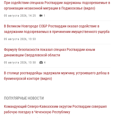
При содействии спецназа Росгвардии задержаны подозреваемые в
организации незаконной миграции в Подмосковье (видео)
05 августа 2026, 14:25
1
В Великом Новгороде СОБР Росгвардии оказал содействие в
задержании подозреваемых в причинении имущественного ущерба
05 августа 2026, 13:53
Формулу безопасности показал спецназ Росгвардии юным
динамовцам Свердловской области
05 августа 2026, 13:50
4
В столице росгвардейцы задержали мужчину, устроившего дебош в
букмекерской конторе (видео)
05 августа 2026, 13:25
1
В Удмуртии при силовой поддержке спецназа Росгвардии
ПОПУЛЯРНЫЕ НОВОСТИ
задержаны подозреваемые в мошенничестве под видом оказания
Командующий Северо-Кавказским округом Росгвардии совершил
оздоровительных услуг (видео)
рабочую поездку в Чеченскую Республику
05 августа 2026, 13:20
1
1