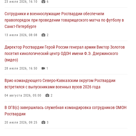
23 июля 2026, 16:10
6
В Москве дети сотрудников и военнослужащих Росгвардии
Сотрудники и военнослужащие Росгвардии обеспечили
посетили мастер-класс по художественной гимнастике
правопорядок при проведении товарищеского матча по футболу в
05 августа 2026, 13:00
3
Санкт-Петербурге
Офицеры Росгвардии и ветераны войск правопорядка почтили
13 июля 2026, 08:08
2
память генерала армии Ивана Кирилловича Яковлева
Директор Росгвардии Герой России генерал армии Виктор Золотов
05 августа 2026, 12:40
6
посетил кинологический центр ОДОН имени Ф.Э. Дзержинского
(видео)
Росгвардейцы приняли участие в акции «Волна памяти»,
посвящённой 83‑й годовщине освобождения Белгорода от
28 июля 2026, 16:50
1
немецко‑фашистских захватчиков
Врио командующего Северо-Кавказским округом Росгвардии
05 августа 2026, 12:13
1
встретился с выпускниками военных вузов 2026 года
04 августа 2026, 05:00
2
В ОГВ(с) завершилась служебная командировка сотрудников ОМОН
Росгвардии
20 июля 2026, 09:25
3
Директор Росгвардии Герой России генерал армии Виктор Золотов