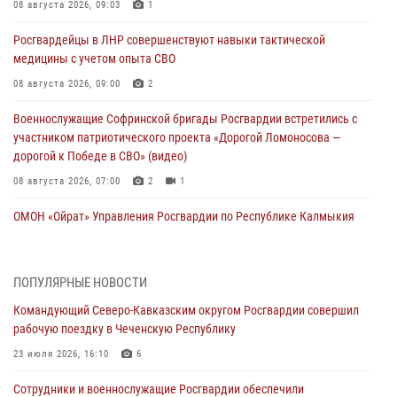
08 августа 2026, 09:03
1
Росгвардейцы в ЛНР совершенствуют навыки тактической
медицины с учетом опыта СВО
08 августа 2026, 09:00
2
Военнослужащие Софринской бригады Росгвардии встретились с
участником патриотического проекта «Дорогой Ломоносова —
дорогой к Победе в СВО» (видео)
08 августа 2026, 07:00
2
1
ОМОН «Ойрат» Управления Росгвардии по Республике Калмыкия
исполнилось 20 лет
08 августа 2026, 07:00
ПОПУЛЯРНЫЕ НОВОСТИ
В Кабардино-Балкарии сотрудники Росгвардии провели турнир по
Командующий Северо-Кавказским округом Росгвардии совершил
настольному теннису ко Дню физкультурника
рабочую поездку в Чеченскую Республику
08 августа 2026, 07:00
23 июля 2026, 16:10
6
Росгвардейцы обеспечили безопасность «Поезда Победы» в
Сотрудники и военнослужащие Росгвардии обеспечили
Кузбассе