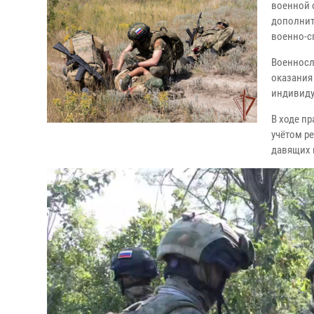
военной 
дополнит
военно-с
Военносл
оказания
индивиду
В ходе п
учётом р
давящих 