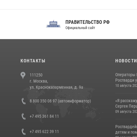
ПРАВИТЕЛЬСТВО РФ
Сов
Официальный сайт
Феде
КОНТАКТЫ
НОВОСТ
Операторы 
111250
Росгварди у
г. Москва,
10 августа 20
ул. Красноказарменная, д. 9а
«Я расскажу
8 800 350 08 97 (автоинформатор)
Сергея Перц
09 августа 20
+7 495 361 84 11
Росгвардей
+7 495 622 39 11
детям и по