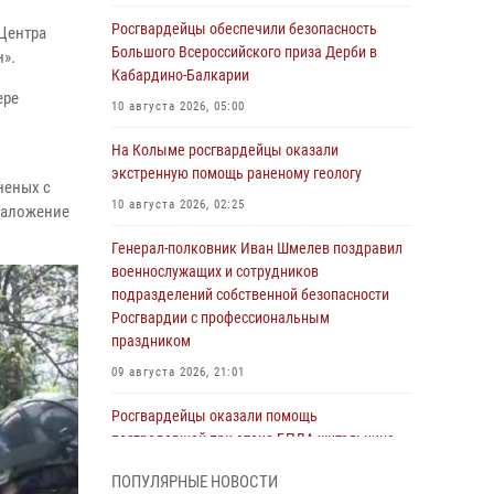
Росгвардейцы обеспечили безопасность
Центра
Большого Всероссийского приза Дерби в
».
Кабардино-Балкарии
ере
10 августа 2026, 05:00
На Колыме росгвардейцы оказали
экстренную помощь раненому геологу
неных с
10 августа 2026, 02:25
 наложение
Генерал-полковник Иван Шмелев поздравил
военнослужащих и сотрудников
подразделений собственной безопасности
Росгвардии с профессиональным
праздником
09 августа 2026, 21:01
Росгвардейцы оказали помощь
пострадавшей при атаке БПЛА жительнице
Белгорода
ПОПУЛЯРНЫЕ НОВОСТИ
09 августа 2026, 12:52
2