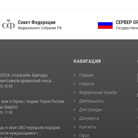
ет Федерации
СЕРВЕР ОРГАНОВ
рального Собрания РФ
Государственной власти РФ
И
НАВИГАЦИЯ
БПЛА «стальной» бригады
Главная
ничтожили вражеский гекса...
Новости
26, 05:00
Федеральная служба
Деятельность
 вам о Герое»: подвиг Героя России
а (видео)
Для граждан
26, 11:00
Документы
Контакты
цы в зоне СВО передали подарки
могли нуждающимся г...
Герои