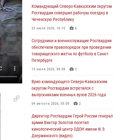
Командующий Северо-Кавказским округом
Делегация Росгвардии почтила память
Росгвардии совершил рабочую поездку в
защитников Ленинграда
Чеченскую Республику
09 августа 2026, 11:12
6
23 июля 2026, 16:10
6
«Я расскажу вам о Герое»: подвиг Героя
Сотрудники и военнослужащие Росгвардии
России Сергея Перца (видео)
обеспечили правопорядок при проведении
товарищеского матча по футболу в Санкт-
09 августа 2026, 11:00
1
Петербурге
Росгвардейцы в зоне СВО передали подарки
13 июля 2026, 08:08
2
детям и помогли нуждающимся гражданам
Врио командующего Северо-Кавказским
09 августа 2026, 09:00
округом Росгвардии встретился с
выпускниками военных вузов 2026 года
В Центральных регионах России
продолжается ведомственная акция
04 августа 2026, 05:00
2
«Каникулы с Росгвардией»
Директор Росгвардии Герой России генерал
09 августа 2026, 08:00
8
армии Виктор Золотов посетил
кинологический центр ОДОН имени Ф.Э.
В Чеченской Республике пожарные расчеты
Дзержинского (видео)
Росгвардии и МЧС отработали