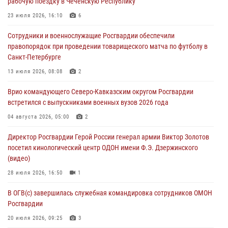
рабочую поездку в Чеченскую Республику
09 августа 2026, 05:00
23 июля 2026, 16:10
6
Всероссийская ведомственная акции «Каникулы с Росгвардией
Сотрудники и военнослужащие Росгвардии обеспечили
проходит в Сибири
правопорядок при проведении товарищеского матча по футболу в
09 августа 2026, 04:00
5
Санкт-Петербурге
Росгвардейцы провели патриотическое занятие для детей на
13 июля 2026, 08:08
2
Поклонной горе в Москве (видео)
Врио командующего Северо-Кавказским округом Росгвардии
08 августа 2026, 14:10
3
1
встретился с выпускниками военных вузов 2026 года
В ЛНР росгвардейцы провели тренировку по единоборствам для
04 августа 2026, 05:00
2
юных воспитанников спортивной школы
Директор Росгвардии Герой России генерал армии Виктор Золотов
08 августа 2026, 13:00
1
посетил кинологический центр ОДОН имени Ф.Э. Дзержинского
(видео)
28 июля 2026, 16:50
1
В ОГВ(с) завершилась служебная командировка сотрудников ОМОН
Росгвардии
20 июля 2026, 09:25
3