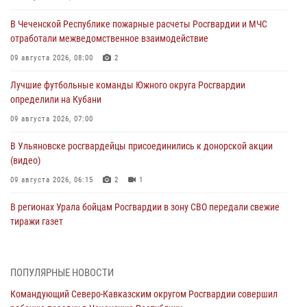
В Чеченской Республике пожарные расчеты Росгвардии и МЧС
отработали межведомственное взаимодействие
09 августа 2026, 08:00
2
Лучшие футбольные команды Южного округа Росгвардии
определили на Кубани
09 августа 2026, 07:00
В Ульяновске росгвардейцы присоединились к донорской акции
(видео)
09 августа 2026, 06:15
2
1
В регионах Урала бойцам Росгвардии в зону СВО передали свежие
тиражи газет
09 августа 2026, 05:00
Росгвардейцы провели занятие по стрелковой подготовке для
ПОПУЛЯРНЫЕ НОВОСТИ
воспитанников Центра детского, юношеского туризма и
Командующий Северо-Кавказским округом Росгвардии совершил
краеведения Луганской Народной Республики