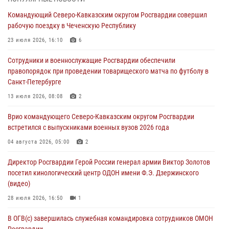
Застрявшую в плуге трактора мину уничтожили росгвардейцы на
Командующий Северо-Кавказским округом Росгвардии совершил
Кубани
рабочую поездку в Чеченскую Республику
07 августа 2026, 06:49
1
23 июля 2026, 16:10
6
В Саранске росгвардейцы приняли участие в 25‑летии канонизации
Сотрудники и военнослужащие Росгвардии обеспечили
святого праведного воина Федора Ушакова (видео)
правопорядок при проведении товарищеского матча по футболу в
07 августа 2026, 06:15
7
1
Санкт-Петербурге
Росгвардейцы оказали адресную помощь жителям Луганской
13 июля 2026, 08:08
2
Народной Республики
Врио командующего Северо-Кавказским округом Росгвардии
07 августа 2026, 05:00
встретился с выпускниками военных вузов 2026 года
Сотрудники Росгвардии в Забайкалье потушили загоревшийся дом
04 августа 2026, 05:00
2
с детьми внутри
Директор Росгвардии Герой России генерал армии Виктор Золотов
07 августа 2026, 04:10
1
посетил кинологический центр ОДОН имени Ф.Э. Дзержинского
(видео)
28 июля 2026, 16:50
1
В ОГВ(с) завершилась служебная командировка сотрудников ОМОН
Росгвардии