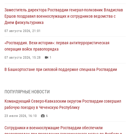
Заместитель директора Росгвардии генерал-полковник Владислав
Ершов поздравил военнослужащих и сотрудников ведомства с
Днем физкультурника
07 августа 2026, 21:01
«Росгвардия. Вехи истории»: первая антитеррористическая
операция войск правопорядка
07 августа 2026, 15:28
1
В Башкортостане при силовой поддержке спецназа Росгвардии
пресечена противоправная деятельность, связанная с пропагандой
терроризма (видео)
07 августа 2026, 13:30
1
ПОПУЛЯРНЫЕ НОВОСТИ
Командующий Северо-Кавказским округом Росгвардии совершил
В Югре при содействии спецназа Росгвардии пресечено более 180
рабочую поездку в Чеченскую Республику
нарушений миграционного законодательства
23 июля 2026, 16:10
6
07 августа 2026, 12:54
Сотрудники и военнослужащие Росгвардии обеспечили
Тонувшего ребенка спас росгвардеец в Краснодарском крае
правопорядок при проведении товарищеского матча по футболу в