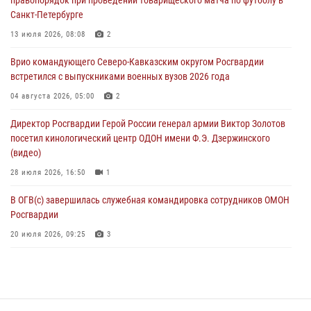
07 августа 2026, 12:37
Санкт-Петербурге
Юные гости из летних лагерей посетили кинологический центр
13 июля 2026, 08:08
2
Росгвардии (видео)
Врио командующего Северо-Кавказским округом Росгвардии
07 августа 2026, 12:20
3
1
встретился с выпускниками военных вузов 2026 года
Представители ФСБ России по Уральскому округу Росгвардии и
04 августа 2026, 05:00
2
ветераны военной контрразведки почтили память Николая
Директор Росгвардии Герой России генерал армии Виктор Золотов
Кузнецова
посетил кинологический центр ОДОН имени Ф.Э. Дзержинского
07 августа 2026, 12:00
4
(видео)
28 июля 2026, 16:50
1
В ОГВ(с) завершилась служебная командировка сотрудников ОМОН
Росгвардии
20 июля 2026, 09:25
3
Директор Росгвардии Герой России генерал армии Виктор Золотов
поздравил специалистов подразделений тыла с профессиональным
праздником
31 июля 2026, 21:01