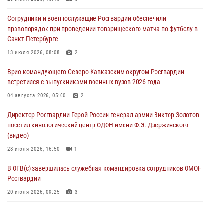
В Санкт-Петербурге наряд Росгвардии задержал правонарушителя,
Сотрудники и военнослужащие Росгвардии обеспечили
угрожавшего подростку травматическим пистолетом
правопорядок при проведении товарищеского матча по футболу в
06 августа 2026, 11:33
1
Санкт-Петербурге
В Зауралье при содействии СОБР Росгвардии ликвидирована
13 июля 2026, 08:08
2
крупная нарколаборатория
Врио командующего Северо-Кавказским округом Росгвардии
06 августа 2026, 11:27
встретился с выпускниками военных вузов 2026 года
В Москве росгвардейцы задержали троих мужчин, устроивших
04 августа 2026, 05:00
2
пьяный дебош в баре (видео)
Директор Росгвардии Герой России генерал армии Виктор Золотов
06 августа 2026, 11:20
1
посетил кинологический центр ОДОН имени Ф.Э. Дзержинского
(видео)
28 июля 2026, 16:50
1
В ОГВ(с) завершилась служебная командировка сотрудников ОМОН
Росгвардии
20 июля 2026, 09:25
3
Директор Росгвардии Герой России генерал армии Виктор Золотов