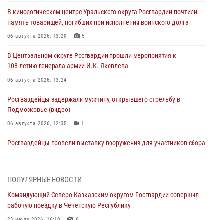
В кинологическом центре Уральского округа Росгвардии почтили
память товарищей, погибших при исполнении воинского долга
06 августа 2026, 13:29
5
В Центральном округе Росгвардии прошли мероприятия к
108‑летию генерала армии И.К. Яковлева
06 августа 2026, 13:24
Росгвардейцы задержали мужчину, открывшего стрельбу в
Подмосковье (видео)
06 августа 2026, 12:35
1
Росгвардейцы провели выставку вооружения для участников сбора
«Гвардеец» в Пензе (видео)
06 августа 2026, 12:00
2
1
ПОПУЛЯРНЫЕ НОВОСТИ
В Курске росгвардейцы приняли участие в митинге, посвященном
Командующий Северо-Кавказским округом Росгвардии совершил
второй годовщине вторжения ВСУ на территорию области
рабочую поездку в Чеченскую Республику
06 августа 2026, 11:56
4
23 июля 2026, 16:10
6