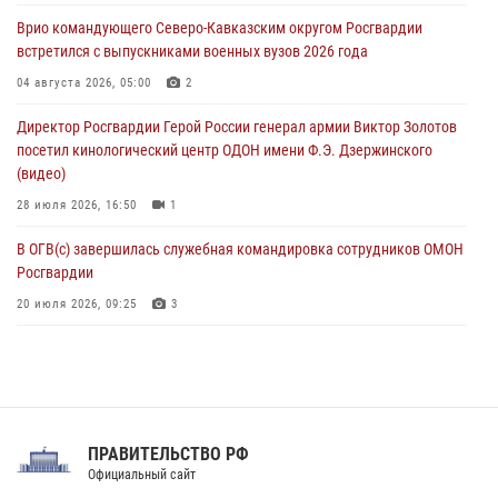
настольному теннису ко Дню физкультурника
Врио командующего Северо-Кавказским округом Росгвардии
08 августа 2026, 07:00
встретился с выпускниками военных вузов 2026 года
Военнослужащие Софринской бригады Росгвардии встретились с
04 августа 2026, 05:00
2
участником патриотического проекта «Дорогой Ломоносова —
Директор Росгвардии Герой России генерал армии Виктор Золотов
дорогой к Победе в СВО» (видео)
посетил кинологический центр ОДОН имени Ф.Э. Дзержинского
08 августа 2026, 07:00
2
1
(видео)
28 июля 2026, 16:50
1
В ОГВ(с) завершилась служебная командировка сотрудников ОМОН
Росгвардии
20 июля 2026, 09:25
3
Директор Росгвардии Герой России генерал армии Виктор Золотов
поздравил специалистов подразделений тыла с профессиональным
праздником
31 июля 2026, 21:01
ПРАВИТЕЛЬСТВО РФ
Праздник «Один день с Росгвардией» к 105-летию Центрального
Официальный сайт
округа прошел на Поклонной горе