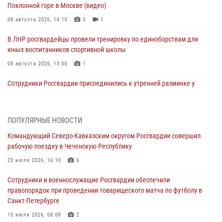
Поклонной горе в Москве (видео)
08 августа 2026, 14:10
3
1
В ЛНР росгвардейцы провели тренировку по единоборствам для
юных воспитанников спортивной школы
08 августа 2026, 13:00
1
Сотрудники Росгвардии присоединились к утренней разминке у
стен музея истории космонавтики в Калуге
08 августа 2026, 09:29
2
ПОПУЛЯРНЫЕ НОВОСТИ
В Северо-Западном округе Росгвардии продолжаются мероприятия
Командующий Северо-Кавказским округом Росгвардии совершил
в честь юбилея ведомства
рабочую поездку в Чеченскую Республику
08 августа 2026, 09:03
1
23 июля 2026, 16:10
6
Росгвардейцы в ЛНР совершенствуют навыки тактической
Сотрудники и военнослужащие Росгвардии обеспечили
медицины с учетом опыта СВО
правопорядок при проведении товарищеского матча по футболу в
08 августа 2026, 09:00
2
Санкт-Петербурге
В Кабардино-Балкарии сотрудники Росгвардии провели турнир по
13 июля 2026, 08:08
2