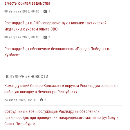
в честь юбилея ведомства
08 августа 2026, 09:03
1
Росгвардейцы в ЛНР совершенствуют навыки тактической
медицины с учетом опыта СВО
08 августа 2026, 09:00
2
Росгвардейцы обеспечили безопасность «Поезда Победы» в
Кузбассе
08 августа 2026, 07:00
В Кабардино-Балкарии сотрудники Росгвардии провели турнир по
ПОПУЛЯРНЫЕ НОВОСТИ
настольному теннису ко Дню физкультурника
Командующий Северо-Кавказским округом Росгвардии совершил
08 августа 2026, 07:00
рабочую поездку в Чеченскую Республику
Военнослужащие Софринской бригады Росгвардии встретились с
23 июля 2026, 16:10
6
участником патриотического проекта «Дорогой Ломоносова —
Сотрудники и военнослужащие Росгвардии обеспечили
дорогой к Победе в СВО» (видео)
правопорядок при проведении товарищеского матча по футболу в
08 августа 2026, 07:00
2
1
Санкт-Петербурге