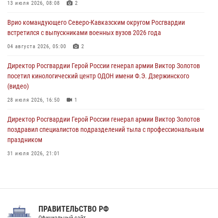
ОМОН «Ойрат» Управления Росгвардии по Республике Калмыкия
13 июля 2026, 08:08
2
исполнилось 20 лет
Врио командующего Северо-Кавказским округом Росгвардии
08 августа 2026, 07:00
встретился с выпускниками военных вузов 2026 года
В Москве росгвардейцы оказали помощь медикам и девушке с
04 августа 2026, 05:00
2
ограниченными возможностями здоровья (видео)
Директор Росгвардии Герой России генерал армии Виктор Золотов
08 августа 2026, 06:32
1
посетил кинологический центр ОДОН имени Ф.Э. Дзержинского
(видео)
28 июля 2026, 16:50
1
Директор Росгвардии Герой России генерал армии Виктор Золотов
поздравил специалистов подразделений тыла с профессиональным
праздником
31 июля 2026, 21:01
В ОГВ(с) завершилась служебная командировка сотрудников ОМОН
Росгвардии
20 июля 2026, 09:25
3
ПРАВИТЕЛЬСТВО РФ
Праздник «Один день с Росгвардией» к 105-летию Центрального
Официальный сайт