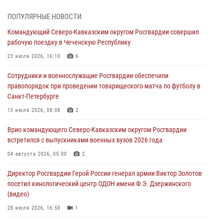
Подмосковье (видео)
06 августа 2026, 12:35
1
ПОПУЛЯРНЫЕ НОВОСТИ
Командующий Северо-Кавказским округом Росгвардии совершил
Росгвардейцы провели выставку вооружения для участников сбора
рабочую поездку в Чеченскую Республику
«Гвардеец» в Пензе (видео)
23 июля 2026, 16:10
6
06 августа 2026, 12:00
2
1
Сотрудники и военнослужащие Росгвардии обеспечили
В Курске росгвардейцы приняли участие в митинге, посвященном
правопорядок при проведении товарищеского матча по футболу в
второй годовщине вторжения ВСУ на территорию области
Санкт-Петербурге
06 августа 2026, 11:56
4
13 июля 2026, 08:08
2
В Санкт-Петербурге наряд Росгвардии задержал правонарушителя,
Врио командующего Северо-Кавказским округом Росгвардии
угрожавшего подростку травматическим пистолетом
встретился с выпускниками военных вузов 2026 года
06 августа 2026, 11:33
1
04 августа 2026, 05:00
2
В Зауралье при содействии СОБР Росгвардии ликвидирована
Директор Росгвардии Герой России генерал армии Виктор Золотов
крупная нарколаборатория
посетил кинологический центр ОДОН имени Ф.Э. Дзержинского
06 августа 2026, 11:27
(видео)
28 июля 2026, 16:50
1