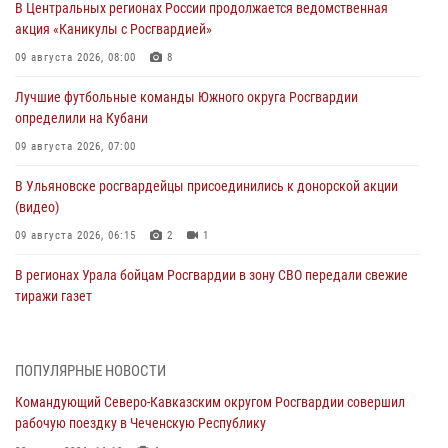
В Центральных регионах России продолжается ведомственная
акция «Каникулы с Росгвардией»
09 августа 2026, 08:00
8
Лучшие футбольные команды Южного округа Росгвардии
определили на Кубани
09 августа 2026, 07:00
В Ульяновске росгвардейцы присоединились к донорской акции
(видео)
09 августа 2026, 06:15
2
1
В регионах Урала бойцам Росгвардии в зону СВО передали свежие
тиражи газет
09 августа 2026, 05:00
Росгвардейцы провели занятие по стрелковой подготовке для
ПОПУЛЯРНЫЕ НОВОСТИ
воспитанников Центра детского, юношеского туризма и
Командующий Северо-Кавказским округом Росгвардии совершил
краеведения Луганской Народной Республики
рабочую поездку в Чеченскую Республику
09 августа 2026, 05:00