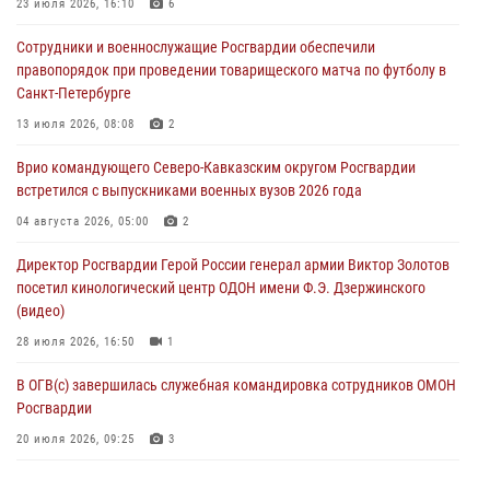
23 июля 2026, 16:10
6
Всероссийская ведомственная акции «Каникулы с Росгвардией
Сотрудники и военнослужащие Росгвардии обеспечили
проходит в Сибири
правопорядок при проведении товарищеского матча по футболу в
09 августа 2026, 04:00
5
Санкт-Петербурге
Росгвардейцы провели патриотическое занятие для детей на
13 июля 2026, 08:08
2
Поклонной горе в Москве (видео)
Врио командующего Северо-Кавказским округом Росгвардии
08 августа 2026, 14:10
3
1
встретился с выпускниками военных вузов 2026 года
В ЛНР росгвардейцы провели тренировку по единоборствам для
04 августа 2026, 05:00
2
юных воспитанников спортивной школы
Директор Росгвардии Герой России генерал армии Виктор Золотов
08 августа 2026, 13:00
1
посетил кинологический центр ОДОН имени Ф.Э. Дзержинского
(видео)
28 июля 2026, 16:50
1
В ОГВ(с) завершилась служебная командировка сотрудников ОМОН
Росгвардии
20 июля 2026, 09:25
3
Директор Росгвардии Герой России генерал армии Виктор Золотов