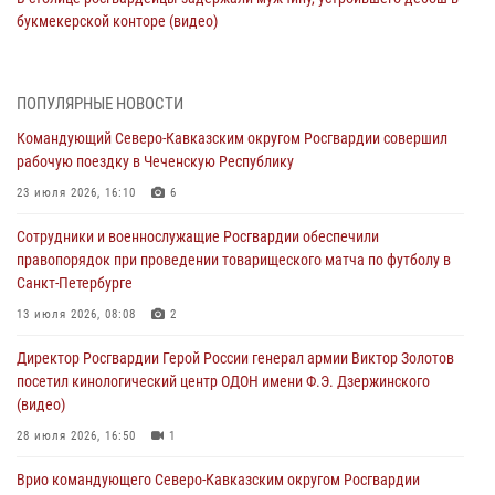
букмекерской конторе (видео)
05 августа 2026, 13:25
1
В Удмуртии при силовой поддержке спецназа Росгвардии
ПОПУЛЯРНЫЕ НОВОСТИ
задержаны подозреваемые в мошенничестве под видом оказания
Командующий Северо-Кавказским округом Росгвардии совершил
оздоровительных услуг (видео)
рабочую поездку в Чеченскую Республику
05 августа 2026, 13:20
1
1
23 июля 2026, 16:10
6
В Москве дети сотрудников и военнослужащих Росгвардии
Сотрудники и военнослужащие Росгвардии обеспечили
посетили мастер-класс по художественной гимнастике
правопорядок при проведении товарищеского матча по футболу в
05 августа 2026, 13:00
3
Санкт-Петербурге
Офицеры Росгвардии и ветераны войск правопорядка почтили
13 июля 2026, 08:08
2
память генерала армии Ивана Кирилловича Яковлева
Директор Росгвардии Герой России генерал армии Виктор Золотов
05 августа 2026, 12:40
6
посетил кинологический центр ОДОН имени Ф.Э. Дзержинского
(видео)
Росгвардейцы приняли участие в акции «Волна памяти»,
посвящённой 83‑й годовщине освобождения Белгорода от
28 июля 2026, 16:50
1
немецко‑фашистских захватчиков
Врио командующего Северо-Кавказским округом Росгвардии
05 августа 2026, 12:13
1