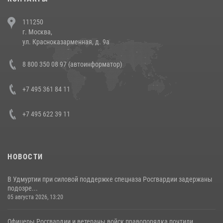
В Челябинске росгвардейцы задержали злоумышленников,
111250
напавших на бригаду скорой помощи (видео)
г. Москва,
14 июля 2026, 12:20
1
ул. Красноказарменная, д. 9а
В Росгвардии прошла военно-научная конференция по обобщению
8 800 350 08 97 (автоинформатор)
боевого опыта
08 июля 2026, 07:01
+7 495 361 84 11
+7 495 622 39 11
НОВОСТИ
В Удмуртии при силовой поддержке спецназа Росгвардии задержаны
подозре...
05 августа 2026, 13:20
Офицеры Росгвардии и ветераны войск правопорядка почтили