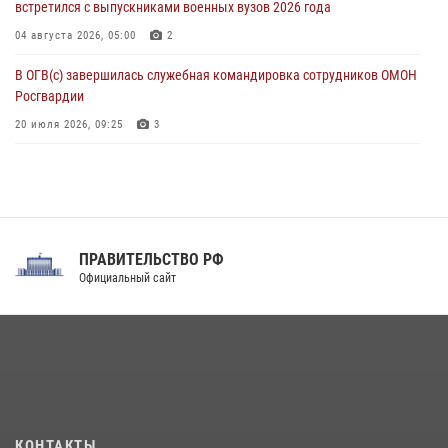
встретился с выпускниками военных вузов 2026 года
04 августа 2026, 05:00
2
В ОГВ(с) завершилась служебная командировка сотрудников ОМОН
Росгвардии
20 июля 2026, 09:25
3
Директор Росгвардии Герой России генерал армии Виктор Золотов
поздравил специалистов подразделений тыла с профессиональным
праздником
31 июля 2026, 21:01
ПРАВИТЕЛЬСТВО РФ
Праздник «Один день с Росгвардией» к 105-летию Центрального
Официальный сайт
округа прошел на Поклонной горе
18 июля 2026, 13:43
15
1
При силовой поддержке СОБР Росгвардии в Иркутской области
повели рейды по соблюдению миграционного законодательства
(видео)
30 июля 2026, 08:00
1
КОНТАКТЫ