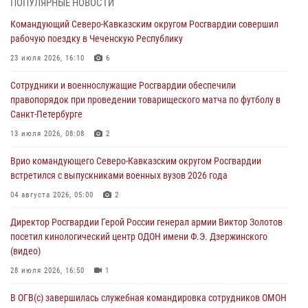
ПОПУЛЯРНЫЕ НОВОСТИ
воспитанников Центра детского, юношеского туризма и
Командующий Северо-Кавказским округом Росгвардии совершил
краеведения Луганской Народной Республики
рабочую поездку в Чеченскую Республику
09 августа 2026, 05:00
23 июля 2026, 16:10
6
Всероссийская ведомственная акции «Каникулы с Росгвардией
Сотрудники и военнослужащие Росгвардии обеспечили
проходит в Сибири
правопорядок при проведении товарищеского матча по футболу в
09 августа 2026, 04:00
5
Санкт-Петербурге
Росгвардейцы провели патриотическое занятие для детей на
13 июля 2026, 08:08
2
Поклонной горе в Москве (видео)
Врио командующего Северо-Кавказским округом Росгвардии
08 августа 2026, 14:10
3
1
встретился с выпускниками военных вузов 2026 года
В ЛНР росгвардейцы провели тренировку по единоборствам для
04 августа 2026, 05:00
2
юных воспитанников спортивной школы
Директор Росгвардии Герой России генерал армии Виктор Золотов
08 августа 2026, 13:00
1
посетил кинологический центр ОДОН имени Ф.Э. Дзержинского
(видео)
28 июля 2026, 16:50
1
В ОГВ(с) завершилась служебная командировка сотрудников ОМОН