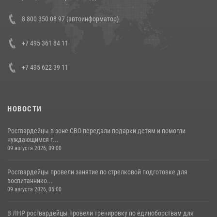
Состоялась рабочая встреча директора Росгвардии Героя России
8 800 350 08 97 (автоинформатор)
генерала армии Виктора Золотова с заместителем полномочного
представителя Президента Российской Федерации в Северо-
Кавказском федеральном округе Виталием Кузнецовым
+7 495 361 84 11
30 июля 2026, 15:35
4
+7 495 622 39 11
НОВОСТИ
Росгвардейцы в зоне СВО передали подарки детям и помогли
нуждающимся г...
09 августа 2026, 09:00
Росгвардейцы провели занятие по стрелковой подготовке для
воспитаннико...
09 августа 2026, 05:00
В ЛНР росгвардейцы провели тренировку по единоборствам для