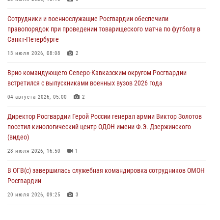
108‑летию генерала армии И.К. Яковлева
Сотрудники и военнослужащие Росгвардии обеспечили
06 августа 2026, 13:24
правопорядок при проведении товарищеского матча по футболу в
Санкт-Петербурге
Росгвардейцы задержали мужчину, открывшего стрельбу в
Подмосковье (видео)
13 июля 2026, 08:08
2
06 августа 2026, 12:35
1
Врио командующего Северо-Кавказским округом Росгвардии
встретился с выпускниками военных вузов 2026 года
Росгвардейцы провели выставку вооружения для участников сбора
«Гвардеец» в Пензе (видео)
04 августа 2026, 05:00
2
06 августа 2026, 12:00
2
1
Директор Росгвардии Герой России генерал армии Виктор Золотов
посетил кинологический центр ОДОН имени Ф.Э. Дзержинского
В Курске росгвардейцы приняли участие в митинге, посвященном
(видео)
второй годовщине вторжения ВСУ на территорию области
28 июля 2026, 16:50
1
06 августа 2026, 11:56
4
В ОГВ(с) завершилась служебная командировка сотрудников ОМОН
Росгвардии
20 июля 2026, 09:25
3
Директор Росгвардии Герой России генерал армии Виктор Золотов