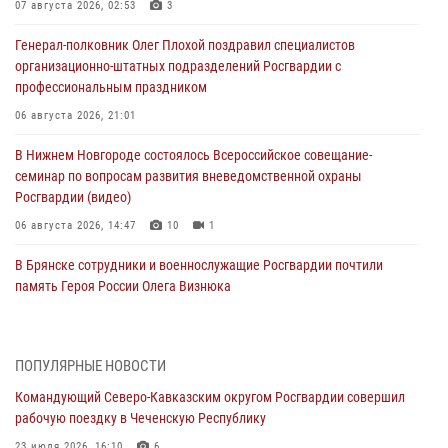
07 августа 2026, 02:53
3
Генерал-полковник Олег Плохой поздравил специалистов
организационно-штатных подразделений Росгвардии с
профессиональным праздником
06 августа 2026, 21:01
В Нижнем Новгороде состоялось Всероссийское совещание-
семинар по вопросам развития вневедомственной охраны
Росгвардии (видео)
06 августа 2026, 14:47
10
1
В Брянске сотрудники и военнослужащие Росгвардии почтили
память Героя России Олега Визнюка
06 августа 2026, 14:36
2
В кинологическом центре Уральского округа Росгвардии почтили
ПОПУЛЯРНЫЕ НОВОСТИ
память товарищей, погибших при исполнении воинского долга
Командующий Северо-Кавказским округом Росгвардии совершил
06 августа 2026, 13:29
5
рабочую поездку в Чеченскую Республику
В Центральном округе Росгвардии прошли мероприятия к
23 июля 2026, 16:10
6