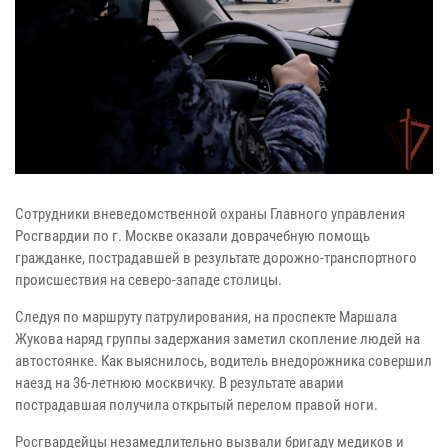
Сотрудники вневедомственной охраны Главного управления
Росгвардии по г. Москве оказали доврачебную помощь
гражданке, пострадавшей в результате дорожно-транспортного
происшествия на северо-западе столицы.
Следуя по маршруту патрулирования, на проспекте Маршала
Жукова наряд группы задержания заметил скопление людей на
автостоянке. Как выяснилось, водитель внедорожника совершил
наезд на 36-летнюю москвичку. В результате аварии
пострадавшая получила открытый перелом правой ноги.
Росгвардейцы незамедлительно вызвали бригаду медиков и