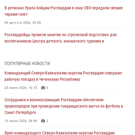
В регионах Урала бойцам Росгвардии в зону СВО передали свежие
тиражи газет
09 августа 2026, 05:00
Росгвардейцы провели занятие по стрелковой подготовке для
воспитанников Центра детского, юношеского туризма и
краеведения Луганской Народной Республики
09 августа 2026, 05:00
ПОПУЛЯРНЫЕ НОВОСТИ
Всероссийская ведомственная акции «Каникулы с Росгвардией
Командующий Северо-Кавказским округом Росгвардии совершил
проходит в Сибири
рабочую поездку в Чеченскую Республику
09 августа 2026, 04:00
5
23 июля 2026, 16:10
6
Росгвардейцы провели патриотическое занятие для детей на
Сотрудники и военнослужащие Росгвардии обеспечили
Поклонной горе в Москве (видео)
правопорядок при проведении товарищеского матча по футболу в
08 августа 2026, 14:10
3
1
Санкт-Петербурге
В ЛНР росгвардейцы провели тренировку по единоборствам для
13 июля 2026, 08:08
2
юных воспитанников спортивной школы
Врио командующего Северо-Кавказским округом Росгвардии