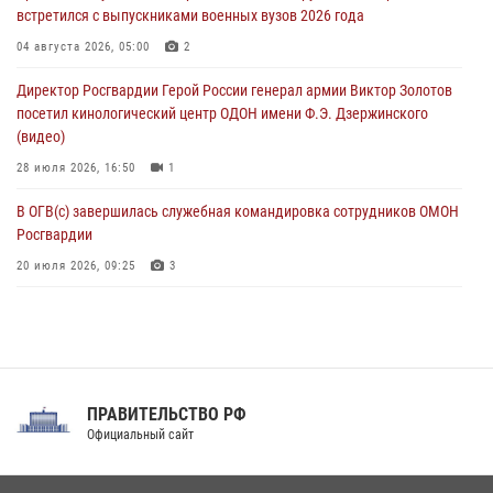
08 августа 2026, 13:00
1
встретился с выпускниками военных вузов 2026 года
Сотрудники Росгвардии присоединились к утренней разминке у
04 августа 2026, 05:00
2
стен музея истории космонавтики в Калуге
Директор Росгвардии Герой России генерал армии Виктор Золотов
08 августа 2026, 09:29
2
посетил кинологический центр ОДОН имени Ф.Э. Дзержинского
(видео)
28 июля 2026, 16:50
1
В ОГВ(с) завершилась служебная командировка сотрудников ОМОН
Росгвардии
20 июля 2026, 09:25
3
Директор Росгвардии Герой России генерал армии Виктор Золотов
поздравил специалистов подразделений тыла с профессиональным
праздником
31 июля 2026, 21:01
ПРАВИТЕЛЬСТВО РФ
Праздник «Один день с Росгвардией» к 105-летию Центрального
Официальный сайт
округа прошел на Поклонной горе
18 июля 2026, 13:43
15
1