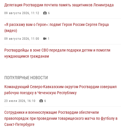
Делегация Росгвардии почтила память защитников Ленинграда
09 августа 2026, 11:12
6
«Я расскажу вам о Герое»: подвиг Героя России Сергея Перца
(видео)
09 августа 2026, 11:00
1
Росгвардейцы в зоне СВО передали подарки детям и помогли
нуждающимся гражданам
09 августа 2026, 09:00
В Чеченской Республике пожарные расчеты Росгвардии и МЧС
ПОПУЛЯРНЫЕ НОВОСТИ
отработали межведомственное взаимодействие
Командующий Северо-Кавказским округом Росгвардии совершил
09 августа 2026, 08:00
2
рабочую поездку в Чеченскую Республику
В Центральных регионах России продолжается ведомственная
23 июля 2026, 16:10
6
акция «Каникулы с Росгвардией»
Сотрудники и военнослужащие Росгвардии обеспечили
09 августа 2026, 08:00
8
правопорядок при проведении товарищеского матча по футболу в
Санкт-Петербурге
Лучшие футбольные команды Южного округа Росгвардии