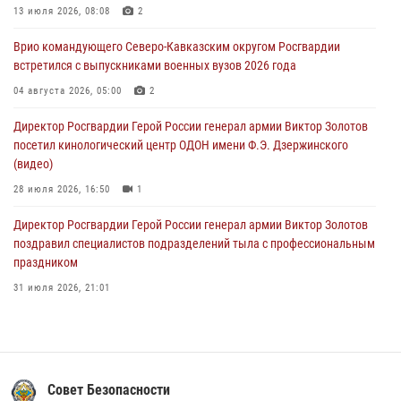
определили на Кубани
13 июля 2026, 08:08
2
09 августа 2026, 07:00
Врио командующего Северо-Кавказским округом Росгвардии
встретился с выпускниками военных вузов 2026 года
В Кузбассе росгвардейцы помогли вернуть горожанке пропавшую
мать
04 августа 2026, 05:00
2
09 августа 2026, 07:00
Директор Росгвардии Герой России генерал армии Виктор Золотов
посетил кинологический центр ОДОН имени Ф.Э. Дзержинского
(видео)
28 июля 2026, 16:50
1
Директор Росгвардии Герой России генерал армии Виктор Золотов
поздравил специалистов подразделений тыла с профессиональным
праздником
31 июля 2026, 21:01
В ОГВ(с) завершилась служебная командировка сотрудников ОМОН
Росгвардии
20 июля 2026, 09:25
3
Совет Безопасности