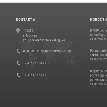
КОНТАКТЫ
НОВОСТ
В ЛНР росг
111250
единоборст
г. Москва,
08 августа 20
ул. Красноказарменная, д. 9а
Росгвардей
8 800 350 08 97 (автоинформатор)
тактической
08 августа 20
+7 495 361 84 11
В ДНР выпо
+7 495 622 39 11
росгвардей
региональны
08 августа 20