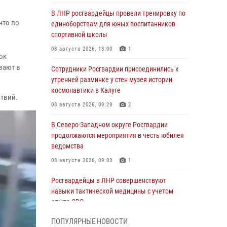
В ЛНР росгвардейцы провели тренировку по
что по
единоборствам для юных воспитанников
спортивной школы
08 августа 2026, 13:00
1
ок
вают в
Сотрудники Росгвардии присоединились к
утренней разминке у стен музея истории
космонавтики в Калуге
твий.
08 августа 2026, 09:29
2
В Северо-Западном округе Росгвардии
продолжаются мероприятия в честь юбилея
ведомства
08 августа 2026, 09:03
1
Росгвардейцы в ЛНР совершенствуют
навыки тактической медицины с учетом
опыта СВО
08 августа 2026, 09:00
2
ПОПУЛЯРНЫЕ НОВОСТИ