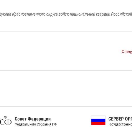
укова Краснознаменного округа войск национальной гвардии Российско
След
ет Федерации
СЕРВЕР ОРГАНОВ
рального Собрания РФ
Государственной власти РФ