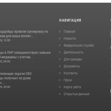
И
НАВИГАЦИЯ
вардейцы провели тренировку по
Главная
вам для юных воспит...
Новости
26, 13:00
Федеральная служба
Деятельность
цы в ЛНР совершенствуют навыки
 медицины с учетом...
Для граждан
26, 09:00
Документы
Контакты
лняющие задачи СВО
цы получают из дома
Герои
...
Карта сайта
26, 05:00
Открытые данные