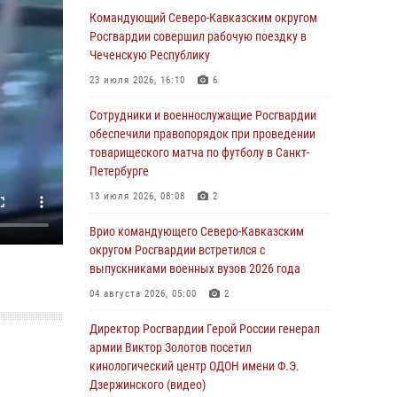
ОМОН «Ойрат» Управления Росгвардии по
Командующий Северо-Кавказским округом
Республике Калмыкия исполнилось 20 лет
Росгвардии совершил рабочую поездку в
Чеченскую Республику
08 августа 2026, 07:00
23 июля 2026, 16:10
6
Росгвардейцы обеспечили безопасность
«Поезда Победы» в Кузбассе
Сотрудники и военнослужащие Росгвардии
обеспечили правопорядок при проведении
08 августа 2026, 07:00
товарищеского матча по футболу в Санкт-
Петербурге
Военнослужащие Софринской бригады
Росгвардии встретились с участником
13 июля 2026, 08:08
2
патриотического проекта «Дорогой
Ломоносова — дорогой к Победе в СВО»
Врио командующего Северо-Кавказским
(видео)
округом Росгвардии встретился с
выпускниками военных вузов 2026 года
08 августа 2026, 07:00
2
1
04 августа 2026, 05:00
2
В Кабардино-Балкарии сотрудники
Росгвардии провели турнир по настольному
Директор Росгвардии Герой России генерал
теннису ко Дню физкультурника
армии Виктор Золотов посетил
кинологический центр ОДОН имени Ф.Э.
08 августа 2026, 07:00
Дзержинского (видео)