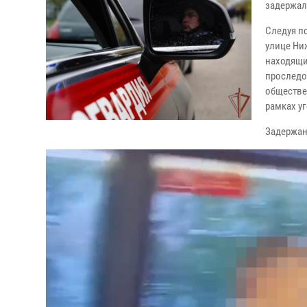
задержал
Следуя п
улице Ни
находящи
проследо
обществе
рамках у
Задержан