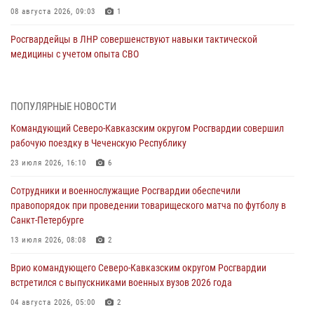
08 августа 2026, 09:03
1
Росгвардейцы в ЛНР совершенствуют навыки тактической
медицины с учетом опыта СВО
08 августа 2026, 09:00
2
Военнослужащие Софринской бригады Росгвардии встретились с
ПОПУЛЯРНЫЕ НОВОСТИ
участником патриотического проекта «Дорогой Ломоносова —
Командующий Северо-Кавказским округом Росгвардии совершил
дорогой к Победе в СВО» (видео)
рабочую поездку в Чеченскую Республику
08 августа 2026, 07:00
2
1
23 июля 2026, 16:10
6
В Кабардино-Балкарии сотрудники Росгвардии провели турнир по
Сотрудники и военнослужащие Росгвардии обеспечили
настольному теннису ко Дню физкультурника
правопорядок при проведении товарищеского матча по футболу в
08 августа 2026, 07:00
Санкт-Петербурге
Росгвардейцы обеспечили безопасность «Поезда Победы» в
13 июля 2026, 08:08
2
Кузбассе
Врио командующего Северо-Кавказским округом Росгвардии
08 августа 2026, 07:00
встретился с выпускниками военных вузов 2026 года
ОМОН «Ойрат» Управления Росгвардии по Республике Калмыкия
04 августа 2026, 05:00
2