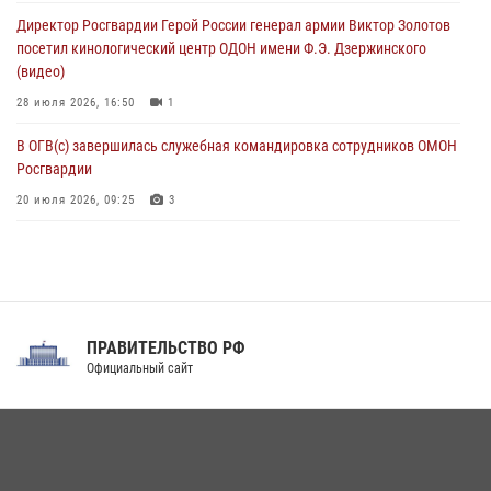
исполнилось 20 лет
Директор Росгвардии Герой России генерал армии Виктор Золотов
08 августа 2026, 07:00
посетил кинологический центр ОДОН имени Ф.Э. Дзержинского
(видео)
28 июля 2026, 16:50
1
В ОГВ(с) завершилась служебная командировка сотрудников ОМОН
Росгвардии
20 июля 2026, 09:25
3
Директор Росгвардии Герой России генерал армии Виктор Золотов
поздравил специалистов подразделений тыла с профессиональным
праздником
31 июля 2026, 21:01
ПРАВИТЕЛЬСТВО РФ
Праздник «Один день с Росгвардией» к 105-летию Центрального
Официальный сайт
округа прошел на Поклонной горе
18 июля 2026, 13:43
15
1
При силовой поддержке СОБР Росгвардии в Иркутской области
повели рейды по соблюдению миграционного законодательства